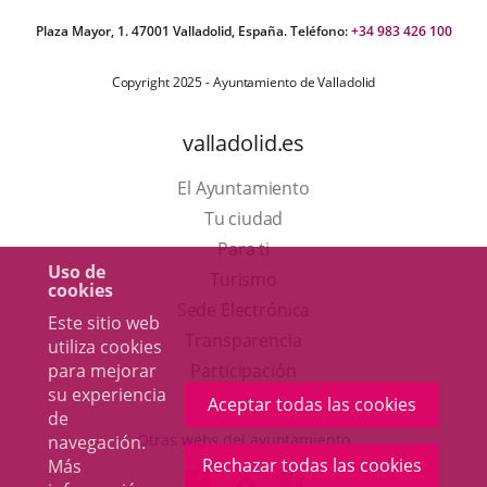
Plaza Mayor, 1. 47001 Valladolid, España. Teléfono:
+34 983 426 100
Copyright 2025 - Ayuntamiento de Valladolid
valladolid.es
El Ayuntamiento
Tu ciudad
Para ti
Uso de
Este
Turismo
cookies
enlace
Enlace
Sede Electrónica
Este sitio web
se
a
Transparencia
utiliza cookies
abrirá
una
Participación
para mejorar
su experiencia
en
aplicación
Aceptar todas las cookies
de
una
externa.
Otras webs del ayuntamiento
navegación.
ventana
Rechazar todas las cookies
Más
aderSocial
ENLACE
ENLACE
ENLACE