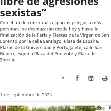
libre de agresiones
sexistas”
Con el fin de cubrir más espacios y llegar a más
personas, se desplazarán desde hoy y hasta la
finalización de la Feria y Fiestas de la Virgen de San
Lorenzo por la calle Santiago, Plaza de España,
Plazas de la Universidad y Portugalete, calle San
Benito, esquina Plaza del Poniente y Plaza de
Zorrilla.
Twitter
Enlace
Facebook
Enlace
Linke
Enlace
I
a
a
a
una
una
una
Fecha
1 de septiembre de 2023
de
aplicación
aplicación
aplica
la
noticia
externa.
externa.
extern