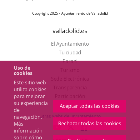
Copyright 2025 - Ayuntamiento de Valladolid
valladolid.es
El Ayuntamiento
Tu ciudad
Para ti
Uso de
Este
Turismo
cookies
enlace
Enlace
Sede Electrónica
Este sitio web
se
a
Transparencia
utiliza cookies
abrirá
una
para mejorar
Participación
su experiencia
en
aplicación
Aceptar todas las cookies
de
una
externa.
Otras webs del ayuntamiento
navegación.
ventana
Rechazar todas las cookies
Más
aderSocial
ENLACE
ENLACE
ENLACE
información
nueva.
A
A
A
sobre
cómo