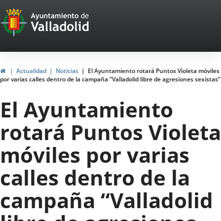
Portal
Saltar al contenido
Web
del
Ayuntamiento
Inicio
Actualidad
Noticias
El Ayuntamiento rotará Puntos Violeta móviles
por varias calles dentro de la campaña “Valladolid libre de agresiones sexistas”
de
El Ayuntamiento
Valladolid
rotará Puntos Violeta
móviles por varias
calles dentro de la
campaña “Valladolid