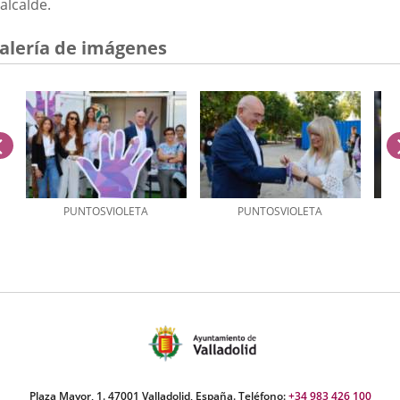
alcalde.
alería de imágenes
anterior
PUNTOSVIOLETA
PUNTOSVIOLETA
úmero
e
apositivas:
Plaza Mayor, 1. 47001 Valladolid, España. Teléfono:
+34 983 426 100