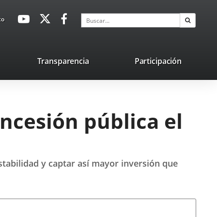
avaHeaderSocial
Enlace
Enlace
Enlace
Buscar
to
Buscar
a
a
a
una
una
una
aplicación
aplicación
aplicación
lace
Transparencia
Participación
externa.
externa.
externa.
na
licación
terna.
ncesión pública el
stabilidad y captar así mayor inversión que