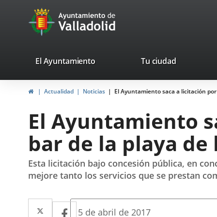
Portal
Saltar al contenido
avaTop
Web
del
Ayuntamiento
valladolid.es
El Ayuntamiento
Tu ciudad
de
Inicio
Actualidad
Noticias
El Ayuntamiento saca a licitación por
Valladolid
El Ayuntamiento sa
bar de la playa de
Esta licitación bajo concesión pública, en co
mejore tanto los servicios que se prestan com
Twitter
Enlace
Facebook
Enlace
Fecha
5 de abril de 2017