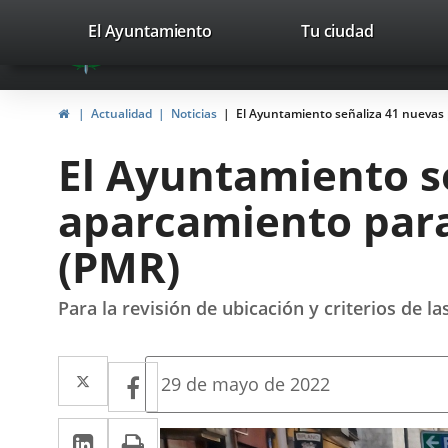
Portal
Saltar al contenido
valladolid.es
El Ayuntamiento
Tu ciudad
avaTop
Web
del
Inicio
Actualidad
Noticias
El Ayuntamiento señaliza 41 nuevas
Ayuntamiento
El Ayuntamiento s
de
aparcamiento para
Valladolid
(PMR)
Para la revisión de ubicación y criterios de
Twitter
Enlace
Facebook
Enlace
Fecha
29 de mayo de 2022
de
a
a
la
LinkedIn
Enlace
Imprimir
una
noticia
una