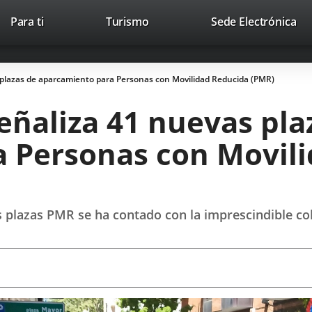
Este
En
Para ti
Turismo
Sede Electrónica
Accesibilidad
Trabaja con nosotros
Contac
enlace
a
se
un
abrirá
apl
 plazas de aparcamiento para Personas con Movilidad Reducida (PMR)
en
ext
una
eñaliza 41 nuevas pla
ventana
nueva.
 Personas con Movil
 las plazas PMR se ha contado con la imprescindible 