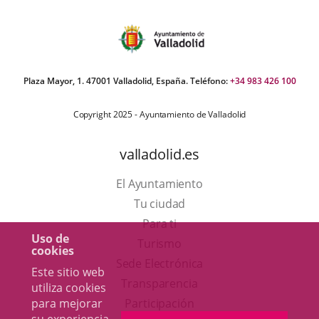
Plaza Mayor, 1. 47001 Valladolid, España. Teléfono:
+34 983 426 100
Copyright 2025 - Ayuntamiento de Valladolid
valladolid.es
El Ayuntamiento
Tu ciudad
Para ti
Uso de
Este
Turismo
cookies
enlace
Enlace
Sede Electrónica
Este sitio web
se
a
Transparencia
utiliza cookies
abrirá
una
Participación
para mejorar