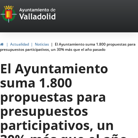
Portal
Saltar al contenido
Web
del
Ayuntamiento
Inicio
Actualidad
Noticias
El Ayuntamiento suma 1.800 propuestas para
presupuestos participativos, un 30% más que el año pasado
de
El Ayuntamiento
Valladolid
suma 1.800
propuestas para
presupuestos
participativos, un