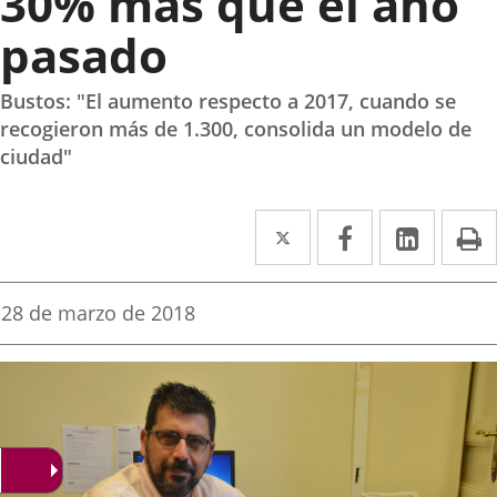
30% más que el año
pasado
Bustos: "El aumento respecto a 2017, cuando se
recogieron más de 1.300, consolida un modelo de
ciudad"
Twitter
Enlace
Facebook
Enlace
Linke
Enlace
I
a
a
a
una
una
una
Fecha
28 de marzo de 2018
de
aplicación
aplicación
aplica
la
noticia
externa.
externa.
extern