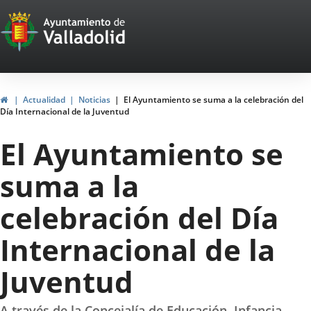
Portal
Saltar al contenido
Web
del
Ayuntamiento
Inicio
Actualidad
Noticias
El Ayuntamiento se suma a la celebración del
Día Internacional de la Juventud
de
El Ayuntamiento se
Valladolid
suma a la
celebración del Día
Internacional de la
Juventud
A través de la Concejalía de Educación, Infancia,