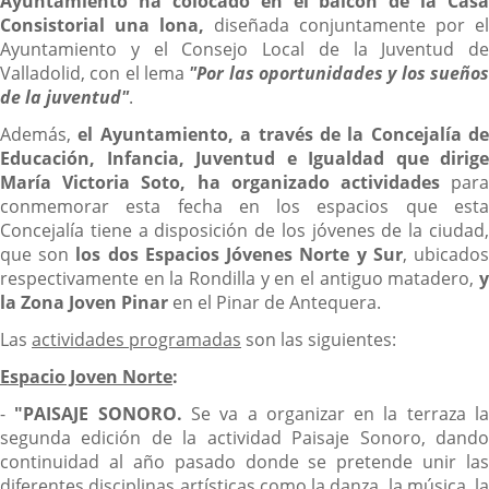
Ayuntamiento ha colocado en el balcón de la Casa
Consistorial una lona,
diseñada conjuntamente por el
Ayuntamiento y el Consejo Local de la Juventud de
Valladolid, con el lema
"Por las oportunidades y los sueño
de la juventud"
.
Además,
el Ayuntamiento, a través de la Concejalía de
Educación, Infancia, Juventud e Igualdad que dirige
María Victoria Soto, ha organizado actividades
par
conmemorar esta fecha en los espacios que esta
Concejalía tiene a disposición de los jóvenes de la ciudad,
que son
los dos Espacios Jóvenes Norte y Sur
, ubicado
respectivamente en la Rondilla y en el antiguo matadero,
y
la Zona Joven Pinar
en el Pinar de Antequera.
Las
actividades programadas
son las siguientes:
Espacio Joven Norte
:
-
"PAISAJE SONORO.
Se va a organizar en la terraza l
segunda edición de la actividad Paisaje Sonoro, dando
continuidad al año pasado donde se pretende unir las
diferentes disciplinas artísticas como la danza, la música, la