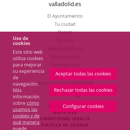
valladolid.es
El Ayuntamiento
Tu ciudad
Para ti
Uso de
Este
Turismo
cookies
enlace
Enlace
Sede Electrónica
Este sitio web
se
a
Transparencia
utiliza cookies
abrirá
una
Participación
para mejorar
su experiencia
en
aplicación
Aceptar todas las cookies
de
una
externa.
Otras webs del ayuntamiento
navegación.
ventana
Rechazar todas las cookies
Más
aderSocial
ENLACE
ENLACE
ENLACE
información
nueva.
A
A
A
sobre
cómo
ACCESIBILIDAD
Configurar cookies
UNA
UNA
UNA
usamos las
MAPA WEB
APLICACIÓN
APLICACIÓN
APLICACIÓN
cookies y de
r
CONDICIONES LEGALES
EXTERNA.
EXTERNA.
EXTERNA.
qué manera
POLÍTICA DE COOKIES
puede