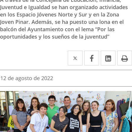
Juventud e Igualdad se han organizado actividades
en los Espacio Jóvenes Norte y Sur y en la Zona
Joven Pinar. Además, se ha puesto una lona en el
balcón del Ayuntamiento con el lema “Por las
oportunidades y los sueños de la juventud”
Twitter
Enlace
Facebook
Enlace
Linke
Enlace
I
a
a
a
una
una
una
Fecha
12 de agosto de 2022
de
aplicación
aplicación
aplica
la
noticia
externa.
externa.
extern