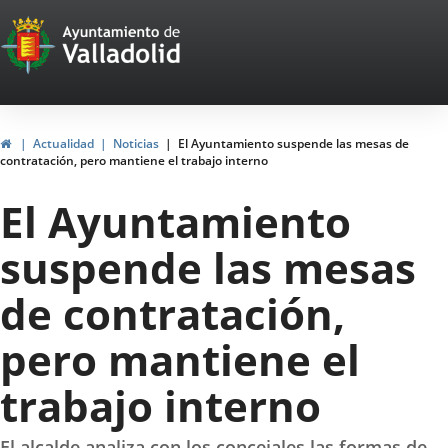
Portal
Saltar al contenido
Web
del
Ayuntamiento
Inicio
Actualidad
Noticias
El Ayuntamiento suspende las mesas de
contratación, pero mantiene el trabajo interno
de
El Ayuntamiento
Valladolid
suspende las mesas
de contratación,
pero mantiene el
trabajo interno
El alcalde analiza con los concejales las formas de