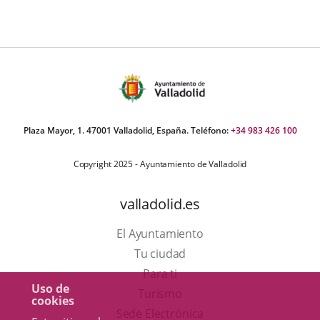
Plaza Mayor, 1. 47001 Valladolid, España. Teléfono:
+34 983 426 100
Copyright 2025 - Ayuntamiento de Valladolid
valladolid.es
El Ayuntamiento
Tu ciudad
Para ti
Uso de
Este
Turismo
cookies
enlace
Enlace
Sede Electrónica