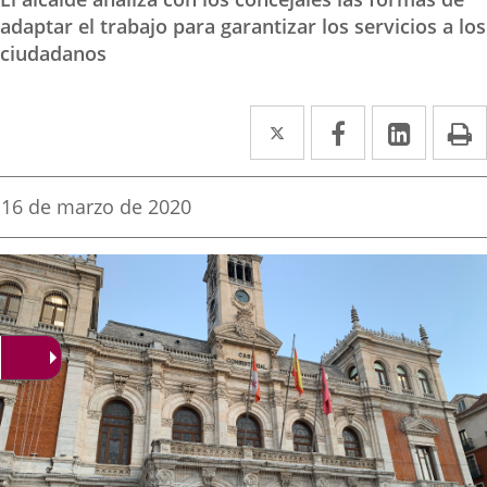
adaptar el trabajo para garantizar los servicios a los
ciudadanos
Twitter
Enlace
Facebook
Enlace
Linke
Enlace
I
a
a
a
una
una
una
Fecha
16 de marzo de 2020
de
aplicación
aplicación
aplica
la
noticia
externa.
externa.
extern