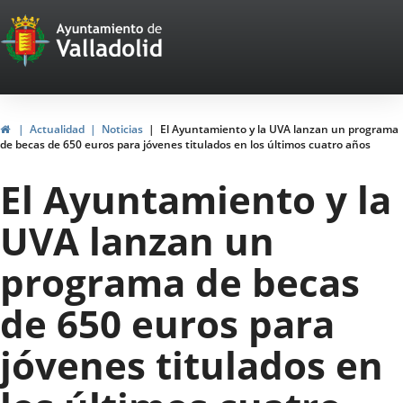
Portal
Saltar al contenido
Web
del
Ayuntamiento
Inicio
Actualidad
Noticias
El Ayuntamiento y la UVA lanzan un programa
de becas de 650 euros para jóvenes titulados en los últimos cuatro años
de
El Ayuntamiento y la
Valladolid
UVA lanzan un
programa de becas
de 650 euros para
jóvenes titulados en