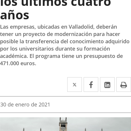
los últimos cuatro
años
Las empresas, ubicadas en Valladolid, deberán
tener un proyecto de modernización para hacer
posible la transferencia del conocimiento adquirido
por los universitarios durante su formación
académica. El programa tiene un presupuesto de
471.000 euros.
Twitter
Enlace
Facebook
Enlace
Linke
Enlace
I
a
a
a
una
una
una
Fecha
30 de enero de 2021
de
aplicación
aplicación
aplica
la
noticia
externa.
externa.
extern