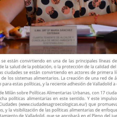
s se están convirtiendo en una de las principales líneas de
e la salud de la población, o la protección de la calidad de
 las ciudades se están convirtiendo en actores de primera l
ón de los sistemas alimentarios. La creación de una red de 
para estas políticas, y la reciente adhesión de Valladolid a
o de Milán sobre Políticas Alimentarias Urbanas, con 17 ciu
a políticas alimentarias en este sentido. Y este impulso 
iudades (www.ciudadesagroecologicas.eu/) que promueva 
, y la visibilización de las políticas alimentarias de enfoq
ntamiento de Valladolid, que se aprobará en el Pleno del j