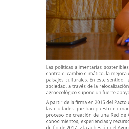
Descripción
Las políticas alimentarias sostenible
contra el cambio climático, la mejora d
paisajes culturales. En este sentido,
sociedad, a través de la relocalizaci
agroecológico supone un fuerte apoyo 
A partir de la firma en 2015 del Pact
las ciudades que han puesto en march
proceso de creación de una Red de C
conocimientos, experiencias y recursos
de fin de 2017, y la adhesión del Ayu