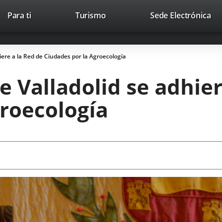
Este
En
Para ti
Turismo
Sede Electrónica
Accesibilidad
Trabaja con nosotros
Contac
enlace
a
se
un
abrirá
apl
iere a la Red de Ciudades por la Agroecología
en
ext
una
 Valladolid se adhier
ventana
nueva.
groecología