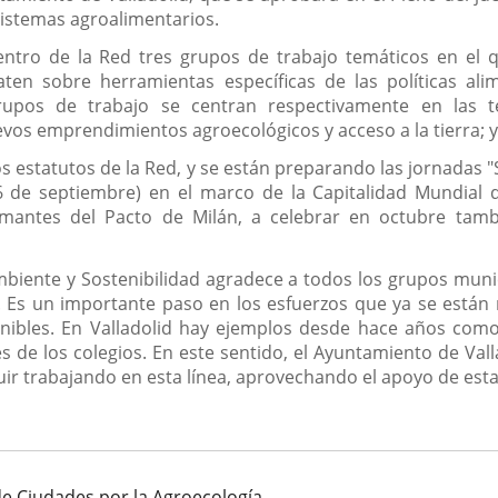
 sistemas agroalimentarios.
ro de la Red tres grupos de trabajo temáticos en el qu
baten sobre herramientas específicas de las políticas al
 grupos de trabajo se centran respectivamente en las 
vos emprendimientos agroecológicos y acceso a la tierra; 
s estatutos de la Red, y se están preparando las jornadas "
6 de septiembre) en el marco de la Capitalidad Mundial d
rmantes del Pacto de Milán, a celebrar en octubre tamb
biente y Sostenibilidad agradece a todos los grupos muni
 Es un importante paso en los esfuerzos que ya se están 
stenibles. En Valladolid hay ejemplos desde hace años c
 de los colegios. En este sentido, el Ayuntamiento de Vall
ir trabajando en esta línea, aprovechando el apoyo de esta
e Ciudades por la Agroecología