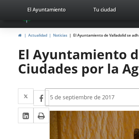
Portal
Saltar al contenido
valladolid.es
El Ayuntamiento
Tu ciudad
avaTop
Web
del
Inicio
Actualidad
Noticias
El Ayuntamiento de Valladolid se adh
Ayuntamiento
El Ayuntamiento de
de
Ciudades por la A
Valladolid
Twitter
Enlace
Facebook
Enlace
Fecha
5 de septiembre de 2017
de
a
a
la
LinkedIn
Enlace
Imprimir
una
noticia
una
a
aplicación
aplicación
una
externa.
externa.