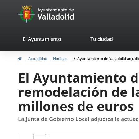
Portal
Saltar al contenido
avaTop
Web
del
Ayuntamiento
valladolid.es
El Ayuntamiento
Tu ciudad
de
Inicio
Actualidad
Noticias
El Ayuntamiento de Valladolid adjudic
Valladolid
El Ayuntamiento de
remodelación de la
millones de euros
La Junta de Gobierno Local adjudica la actuac
Twitter
Enlace