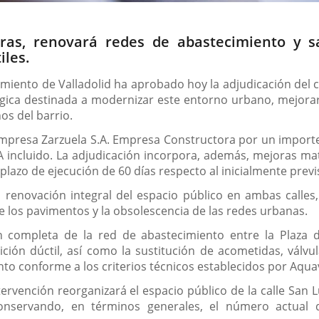
eras, renovará redes de abastecimiento y
iles.
miento de Valladolid ha aprobado hoy la adjudicación del 
égica destinada a modernizar este entorno urbano, mejorar 
s del barrio.
empresa Zarzuela S.A. Empresa Constructora por un importe
VA incluido. La adjudicación incorpora, además, mejoras ma
plazo de ejecución de 60 días respecto al inicialmente previ
renovación integral del espacio público en ambas calles,
de los pavimentos y la obsolescencia de las redes urbanas.
n completa de la red de abastecimiento entre la Plaza 
ción dúctil, así como la sustitución de acometidas, válvu
to conforme a los criterios técnicos establecidos por Aquav
tervención reorganizará el espacio público de la calle Sa
conservando, en términos generales, el número actua