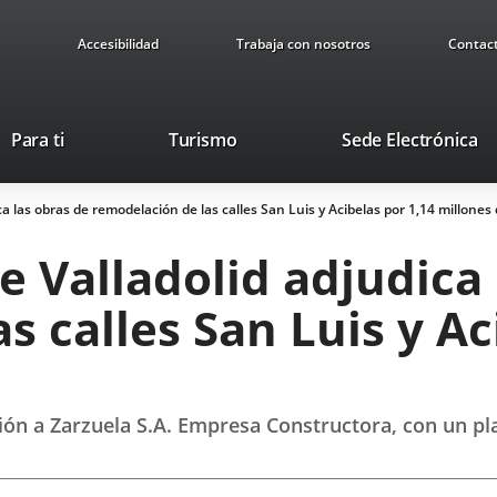
Accesibilidad
Trabaja con nosotros
Contac
Este
En
Para ti
Turismo
Sede Electrónica
enlace
a
se
u
a las obras de remodelación de las calles San Luis y Acibelas por 1,14 millones
abrirá
ap
en
ex
 Valladolid adjudica 
una
ventana
s calles San Luis y Ac
nueva.
ión a Zarzuela S.A. Empresa Constructora, con un pl