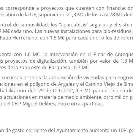
s corresponde a proyectos que cuentan con financiación
eration de la UE, suponiendo 21,3 M€ de los casi 78 M€ dedi
ntrol de la movilidad, los "aparcabicis" seguros y el sistem
2 M€ cada uno. Las nuevas instalaciones para bio-residuos,
Patio Herreriano, con 1,5 M€ para cada uno, o los de refor
uenta con 1,6 M€. La intervención en el Pinar de Antequ
es proyectos de digitalización, también por valor de 1,3
es de la zona este de Parquesol, 0,7 M€.
 recursos propios: la adquisición de viviendas para engro
uaciones en el polígono de Argales y el Camino Viejo de S
habilitación del "29 de Octubre", 1,3 M€ para el centro de
as actuaciones en materia de medio ambiente, otro millón pa
 del CEIP Miguel Delibes, entre otras partidas.
ón de gasto corriente del Ayuntamiento aumenta un 10% par