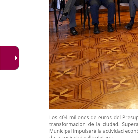
Descripción
Los 404 millones de euros del Presup
transformación de la ciudad. Super
Municipal impulsará la actividad econó
de la sociedad vallisoletana.