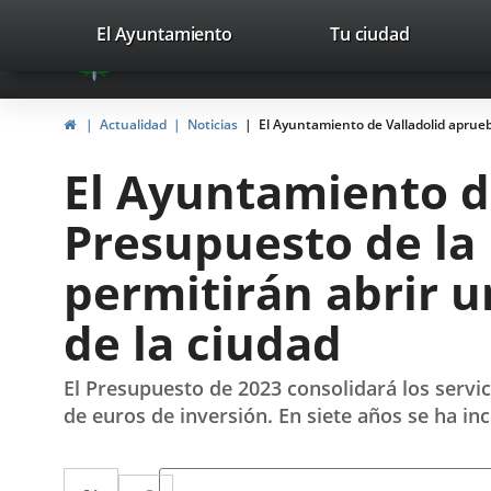
Portal
Saltar al contenido
valladolid.es
El Ayuntamiento
Tu ciudad
avaTop
Web
del
Inicio
Actualidad
Noticias
El Ayuntamiento de Valladolid aprueb
Ayuntamiento
El Ayuntamiento d
de
Presupuesto de la 
Valladolid
permitirán abrir 
de la ciudad
El Presupuesto de 2023 consolidará los servic
de euros de inversión. En siete años se ha 
Twitter
Enlace