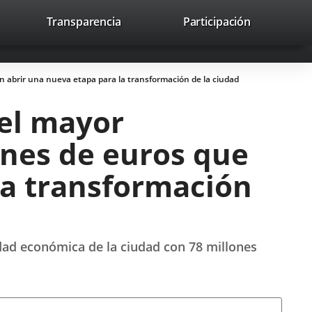
lace
Transparencia
Participación
avaHeaderSocial
Enlace
Enlace
Enlace
Buscar
to
Buscar
a
a
a
a
una
una
una
icación
aplicación
aplicación
aplicación
n abrir una nueva etapa para la transformación de la ciudad
erna.
externa.
externa.
externa.
 el mayor
ones de euros que
la transformación
idad económica de la ciudad con 78 millones