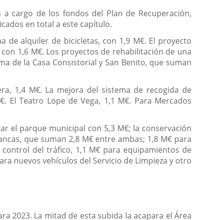
 a cargo de los fondos del Plan de Recuperación,
cados en total a este capítulo.
a de alquiler de bicicletas, con 1,9 M€. El proyecto
 con 1,6 M€. Los proyectos de rehabilitación de una
ma de la Casa Consistorial y San Benito, que suman
era, 1,4 M€. La mejora del sistema de recogida de
 M€. El Teatro Lope de Vega, 1,1 M€. Para Mercados
sar el parque municipal con 5,3 M€; la conservación
imancas, que suman 2,8 M€ entre ambas; 1,8 M€ para
 control del tráfico, 1,1 M€ para equipamientos de
ra nuevos vehículos del Servicio de Limpieza y otro
a 2023. La mitad de esta subida la acapara el Área