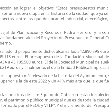
icción en lograr el objetivo: "Estos presupuestos mun
a a ser una nueva etapa en la historia de la ciudad, que ya
ctos, entre los que destacan el industrial, el ecológico, 
ncejal de Planificación y Recursos, Pedro Herrero; y la c
eas fundamentales del Proyecto de Presupuesto General Co
bierno.
alladolid propiamente dicho, alcanza los 342.890.895 euro
45.118 euros. El presupuesto de la Fundación Municipal de
A a 43.105.509 euros. El de la Sociedad Municipal de suelo 
3.219 euros y, finalmente, el de la Entidad Pública Empresa
 presupuesto más elevado de la historia del Ayuntamiento,
uperior a la de este 2022 y un 41% más alta que la que f
as políticas de este Equipo de Gobierno están fortalecien
, el patrimonio público municipal que es de toda la ciudada
 formado por el PSOE y VTLP". Y el incremento del Presupue