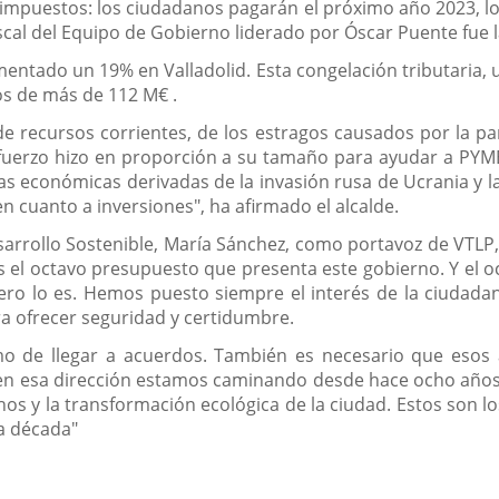
 impuestos: los ciudadanos pagarán el próximo año 2023, 
iscal del Equipo de Gobierno liderado por Óscar Puente fue l
entado un 19% en Valladolid. Esta congelación tributaria, u
s de más de 112 M€ .
 recursos corrientes, de los estragos causados por la pa
erzo hizo en proporción a su tamaño para ayudar a PYME
s económicas derivadas de la invasión rusa de Ucrania y l
 cuanto a inversiones", ha afirmado el alcalde.
arrollo Sostenible, María Sánchez, como portavoz de VTLP,
s el octavo presupuesto que presenta este gobierno. Y el o
pero lo es. Hemos puesto siempre el interés de la ciudadan
a ofrecer seguridad y certidumbre.
mo de llegar a acuerdos. También es necesario que esos
en esa dirección estamos caminando desde hace ocho años, 
chos y la transformación ecológica de la ciudad. Estos son 
a década"