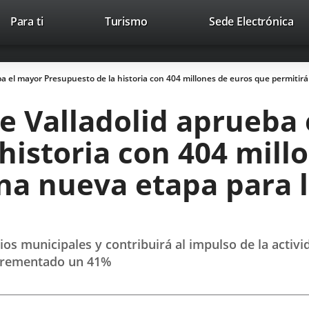
Este
En
Para ti
Turismo
Sede Electrónica
Accesibilidad
Trabaja con nosotros
Contac
enlace
a
se
un
abrirá
apl
a el mayor Presupuesto de la historia con 404 millones de euros que permitirá
en
ext
una
e Valladolid aprueba
ventana
nueva.
historia con 404 mill
una nueva etapa para 
ios municipales y contribuirá al impulso de la activ
incrementado un 41%