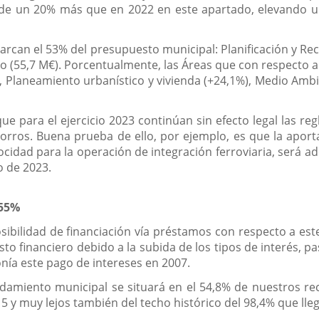
á de un 20% más que en 2022 en este apartado, elevando u
arcan el 53% del presupuesto municipal: Planificación y Re
no (55,7 M€). Porcentualmente, las Áreas que con respecto 
), Planeamiento urbanístico y vivienda (+24,1%), Medio Amb
ue para el ejercicio 2023 continúan sin efecto legal las re
orros. Buena prueba de ello, por ejemplo, es que la aport
locidad para la operación de integración ferroviaria, será a
o de 2023.
 55%
osibilidad de financiación vía préstamos con respecto a es
asto financiero debido a la subida de los tipos de interés, p
onía este pago de intereses en 2007.
deudamiento municipal se situará en el 54,8% de nuestros r
 y muy lejos también del techo histórico del 98,4% que lleg