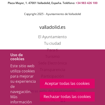
Plaza Mayor, 1. 47001 Valladolid, España. Teléfono:
+34 983 426 100
Copyright 2025 - Ayuntamiento de Valladolid
valladolid.es
El Ayuntamiento
Tu ciudad
Para ti
Uso de
Este
Turismo
cookies
enlace
Enlace
Sede Electrónica
Este sitio web
se
a
Transparencia
utiliza cookies
abrirá
una
Participación
para mejorar
su experiencia
en
aplicación
Aceptar todas las cookies
de
una
externa.
Otras webs del ayuntamiento
navegación.
ventana
Rechazar todas las cookies
Más
aderSocial
ENLACE
ENLACE
ENLACE
información
nueva.
A
A
A