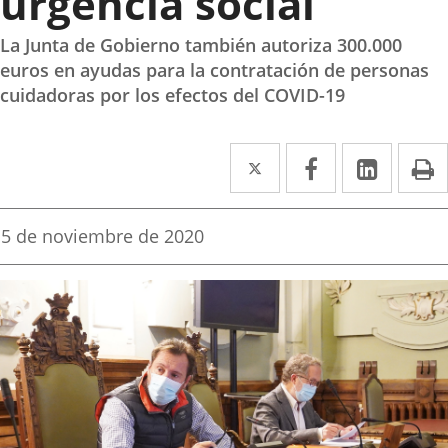
urgencia social
La Junta de Gobierno también autoriza 300.000
euros en ayudas para la contratación de personas
cuidadoras por los efectos del COVID-19
Twitter
Enlace
Facebook
Enlace
Linke
Enlace
I
a
a
a
una
una
una
Fecha
5 de noviembre de 2020
de
aplicación
aplicación
aplica
la
noticia
externa.
externa.
extern