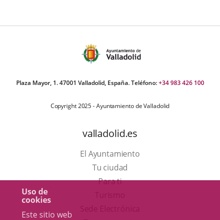
Plaza Mayor, 1. 47001 Valladolid, España. Teléfono:
+34 983 426 100
Copyright 2025 - Ayuntamiento de Valladolid
valladolid.es
El Ayuntamiento
Tu ciudad
Para ti
Uso de
Este
Turismo
cookies
enlace
Enlace
Sede Electrónica
Este sitio web