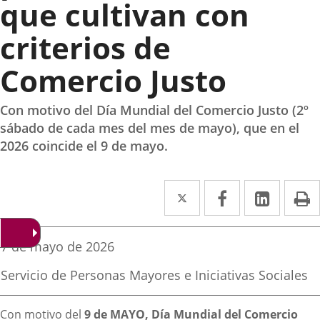
que cultivan con
criterios de
Comercio Justo
Con motivo del Día Mundial del Comercio Justo (2º
sábado de cada mes del mes de mayo), que en el
2026 coincide el 9 de mayo.
Twitter
Enlace
Facebook
Enlace
Linke
Enlace
I
a
a
a
una
una
una
Fecha
7 de mayo de 2026
de
aplicación
aplicación
aplica
la
Fuente
Servicio de Personas Mayores e Iniciativas Sociales
noticia
externa.
externa.
extern
de
la
Descripción
noticia
Con motivo del
9 de MAYO, Día Mundial del Comercio