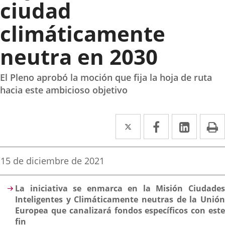
ciudad
climáticamente
neutra en 2030
El Pleno aprobó la moción que fija la hoja de ruta
hacia este ambicioso objetivo
Twitter
Enlace
Facebook
Enlace
Linke
Enlace
I
a
a
a
una
una
una
Fecha
15 de diciembre de 2021
de
aplicación
aplicación
aplica
la
Descripción
noticia
externa.
externa.
extern
La iniciativa se enmarca en la Misión Ciudades
Inteligentes y Climáticamente neutras de la Unión
Europea que canalizará fondos específicos con este
fin