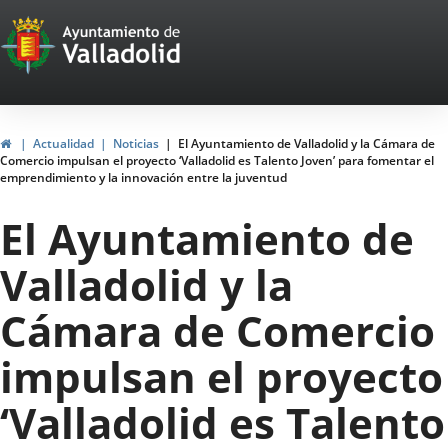
Portal
Saltar al contenido
Web
del
Ayuntamiento
Inicio
Actualidad
Noticias
El Ayuntamiento de Valladolid y la Cámara de
Comercio impulsan el proyecto ‘Valladolid es Talento Joven’ para fomentar el
de
emprendimiento y la innovación entre la juventud
Valladolid
El Ayuntamiento de
Valladolid y la
Cámara de Comercio
impulsan el proyecto
‘Valladolid es Talento