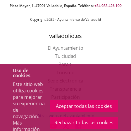
Plaza Mayor, 1. 47001 Valladolid, España. Teléfono:
+34 983 426 100
Copyright 2025 - Ayuntamiento de Valladolid
valladolid.es
El Ayuntamiento
Tu ciudad
Para ti
Uso de
Este
Turismo
cookies
enlace
Enlace
Sede Electrónica
Este sitio web
se
a
Transparencia
utiliza cookies
abrirá
una
para mejorar
Participación
su experiencia
en
aplicación
Aceptar todas las cookies
de
una
externa.
Otras webs del ayuntamiento
navegación.
ventana
Rechazar todas las cookies
Más
aderSocial
ENLACE
ENLACE
ENLACE
información
nueva.