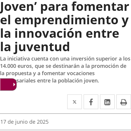
Joven’ para fomentar
el emprendimiento y
la innovación entre
la juventud
La iniciativa cuenta con una inversión superior a los
14.000 euros, que se destinarán a la promoción de
la propuesta y a fomentar vocaciones
empresariales entre la población joven.
Twitter
Enlace
Facebook
Enlace
Linke
Enlace
I
a
a
a
una
una
una
Fecha
17 de junio de 2025
de
aplicación
aplicación
aplica