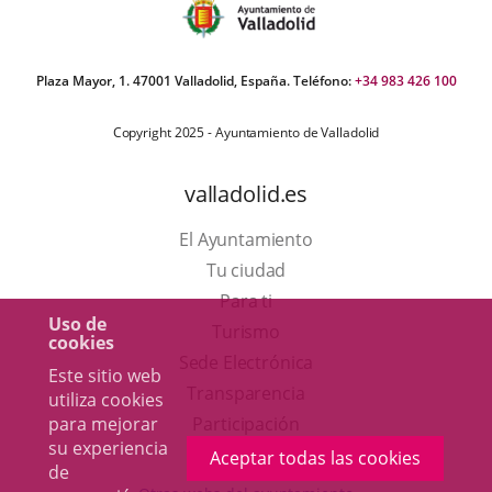
Plaza Mayor, 1. 47001 Valladolid, España. Teléfono:
+34 983 426 100
Copyright 2025 - Ayuntamiento de Valladolid
valladolid.es
El Ayuntamiento
Tu ciudad
Para ti
Uso de
Este
Turismo
cookies
enlace
Enlace
Sede Electrónica
Este sitio web
se
a
Transparencia
utiliza cookies
abrirá
una
para mejorar
Participación
su experiencia
en
aplicación
Aceptar todas las cookies
de
una
externa.