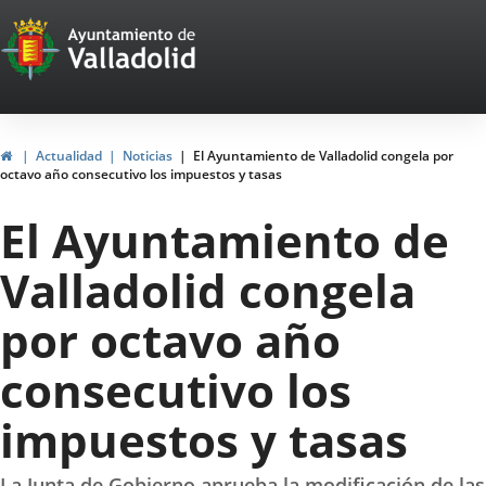
Portal
Saltar al contenido
Web
del
Ayuntamiento
Inicio
Actualidad
Noticias
El Ayuntamiento de Valladolid congela por
octavo año consecutivo los impuestos y tasas
de
El Ayuntamiento de
Valladolid
Valladolid congela
por octavo año
consecutivo los
impuestos y tasas
La Junta de Gobierno aprueba la modificación de las