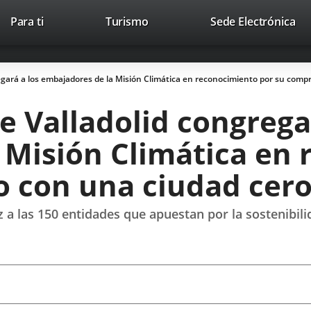
Este
En
Para ti
Turismo
Sede Electrónica
Accesibilidad
Trabaja con nosotros
Contac
enlace
a
se
un
abrirá
apl
egará a los embajadores de la Misión Climática en reconocimiento por su com
en
ext
una
 Valladolid congrega
ventana
nueva.
 Misión Climática en
 con una ciudad cero
z a las 150 entidades que apuestan por la sostenibi