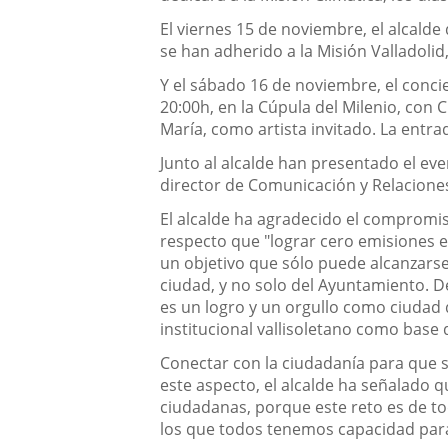
El viernes 15 de noviembre, el alcalde
se han adherido a la Misión Valladoli
Y el sábado 16 de noviembre, el conci
20:00
h,
en la Cúpula del Milenio
,
con C
María, como artista invitado. La entr
Junto al alcalde han presentado el e
director de Comunicación y Relaciones
El alcalde ha agradecido el compromis
respecto que "l
ograr cero emisiones 
un objetivo que sólo puede alcanzarse
ciudad, y no solo del Ayuntamiento. De
es un logro y un orgullo como ciudad 
institucional vallisoletano como base 
C
onectar con la ciudadanía para que 
este aspecto, el alcalde ha señalado
qu
ciudadanas, porque este reto es de to
l
o
s que todos tenemos capacidad par