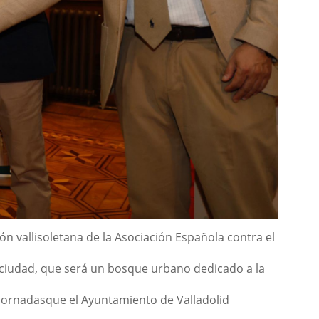
ón vallisoletana de la
Asociación Española contra el
ciudad, que será un bosque urbano dedicado a la
 jornadas
que el Ayuntamiento de Valladolid