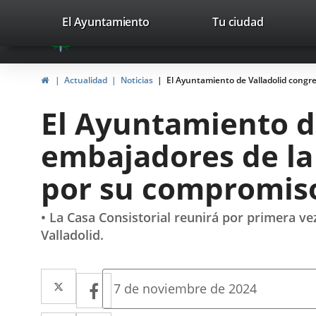
Portal
Saltar al contenido
valladolid.es
El Ayuntamiento
Tu ciudad
avaTop
Web
del
Inicio
Actualidad
Noticias
El Ayuntamiento de Valladolid congr
Ayuntamiento
El Ayuntamiento de
de
embajadores de la
Valladolid
por su compromiso
• La Casa Consistorial reunirá por primera ve
Valladolid.
Twitter
Enlace
Facebook
Enlace
Fecha
7 de noviembre de 2024
de
a
a
la