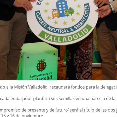
ado a la Misión Valladolid, recaudará fondos para la
delegaci
ada embajador plantará sus semillas en una parcela de la 
ompromiso de presente y de futuro
’
será el título de las dos
s
15 y 16 de noviembre
.