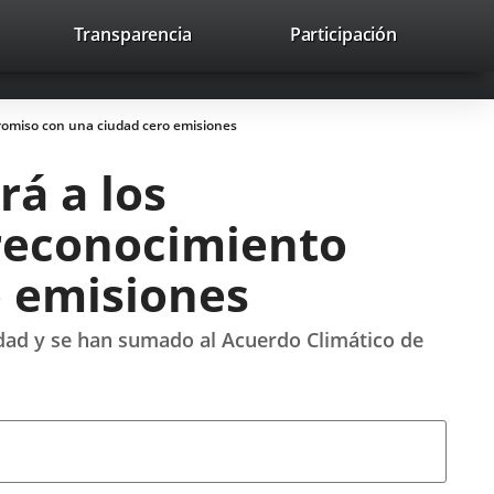
lace
Transparencia
Participación
avaHeaderSocial
Enlace
Enlace
Enlace
Buscar
to
Buscar
a
a
a
a
una
una
una
icación
aplicación
aplicación
aplicación
promiso con una ciudad cero emisiones
erna.
externa.
externa.
externa.
rá a los
 reconocimiento
 emisiones
lidad y se han sumado al Acuerdo Climático de