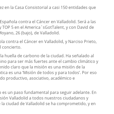
ez en la
C
asa
C
onsistorial a casi 150 entidades que
spañola contra el Cáncer en Valladolid. Será a las
 y TOP 5 en el
America´s
Got
Talent
,
y con David
de
 Moyano
,
26
(
bajo
),
de Valladolid.
a contra el Cáncer en Valladolid, y Narciso Prieto,
l concierto.
la huella de carbono de la ciudad. Ha señalado
al
ino para ser más fuertes ante el cambio climático y
nido claro que la misión es una misión de la
tica es una ‘Misión de todos y para todos’. Por eso
ido productivo, asociativo, académico e
no es un paso fundamental para seguir adelante. En
isión Valladolid a todos nuestros ciudadanos y
e la ciudad de Valladolid se ha comprometido, y en