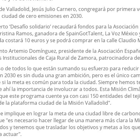
 de Valladolid, Jesús Julio Carnero, congregará por primera v
d, ciudad de cero emisiones en 2030.
erto
‘
Desafío solidario
’
recaudará fondos para la Asociación E
ristina Ramos, ganadora de
Spain
Got
Talent
, La Voz México
ada costará 10 euros y se podrá comprar en la calle Claudio
vento Artemio Domínguez, presidente de la
Asociación Español
 Institucionales de Caja Rural de Zamora, patrocinadora de
o de todos lo que están sumando su esfuerzo para reducir 
en 2030 es sin duda una gran ambición
,
pero es el único cam
 si la meta es común para toda la ciudad. Siempre hemos te
 ahí la importancia de involucrar a todos. Esta Misión Climá
que este programa cuente ya con casi 150 entidades del tej
de la plataforma ciudad de la Misión Valladolid".
se implique en lograr la meta de una ciudad libre de carbo
e "e
s necesario hacer llegar de una manera más clara la M
dos y tenemos que trasladar los objetivos y metas a los qu
a actuar
"
.