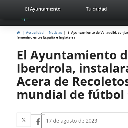
Portal
Saltar al contenido
valladolid.es
El Ayuntamiento
Tu ciudad
avaTop
Web
del
Inicio
Actualidad
Noticias
El Ayuntamiento de Valladolid, conjun
Ayuntamiento
femenino entre España e Inglaterra
de
El Ayuntamiento d
Valladolid
Iberdrola, instala
Acera de Recoletos,
mundial de fútbol
Twitter
Enlace
Facebook
Enlace
Fecha
17 de agosto de 2023
de
a