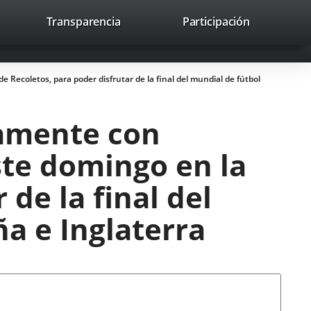
lace
Transparencia
Participación
avaHeaderSocial
Enlace
Enlace
Enlace
Buscar
to
Buscar
a
a
a
a
una
una
una
icación
aplicación
aplicación
aplicación
 Recoletos, para poder disfrutar de la final del mundial de fútbol
erna.
externa.
externa.
externa.
tamente con
ste domingo en la
de la final del
a e Inglaterra