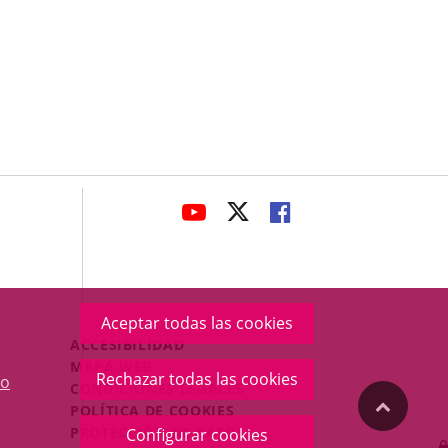
avaHeaderSocial
ENLACE
ENLACE
ENLACE
A
A
A
UNA
UNA
UNA
APLICACIÓN
APLICACIÓN
APLICACIÓN
EXTERNA.
EXTERNA.
EXTERNA.
Aceptar todas las cookies
Menú
ACCESIBILIDAD
Legal
MAPA WEB
Rechazar todas las cookies
o
Footer
CONDICIONES LEGALES
"Volver
POLÍTICA DE COOKIES
PROTECCIÓN DE DATOS
Configurar cookies