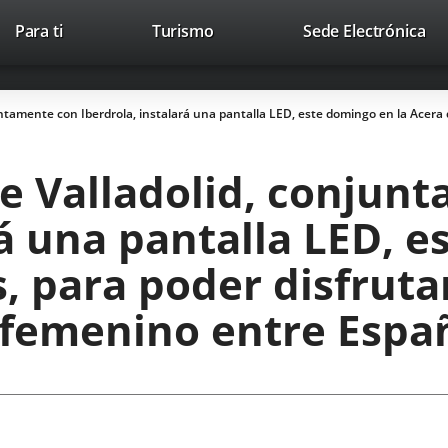
Este
En
Para ti
Turismo
Sede Electrónica
Accesibilidad
Trabaja con nosotros
Contac
enlace
a
se
un
abrirá
apl
tamente con Iberdrola, instalará una pantalla LED, este domingo en la Acera de
en
ext
una
ventana
e Valladolid, conjun
nueva.
rá una pantalla LED, e
 para poder disfrutar 
 femenino entre Españ