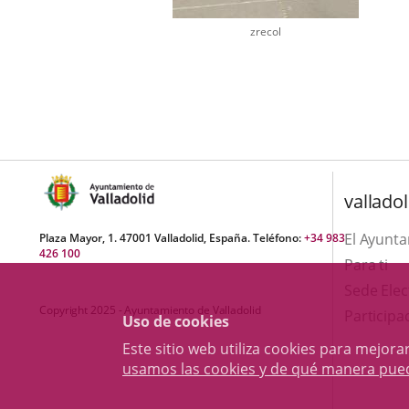
zrecol
Número
de
diapositivas:
1
valladol
El Ayunt
Plaza Mayor, 1. 47001 Valladolid, España. Teléfono:
+34 983
426 100
Para ti
Sede Elec
Copyright 2025 - Ayuntamiento de Valladolid
Participa
Uso de cookies
Este sitio web utiliza cookies para mejo
usamos las cookies y de qué manera pue