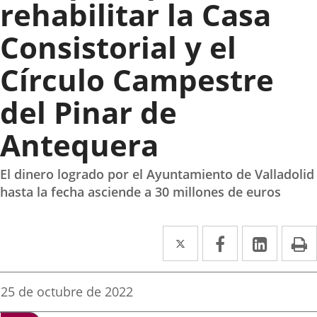
rehabilitar la Casa
Consistorial y el
Círculo Campestre
del Pinar de
Antequera
El dinero logrado por el Ayuntamiento de Valladolid
hasta la fecha asciende a 30 millones de euros
Twitter
Enlace
Facebook
Enlace
Linke
Enlace
I
a
a
a
una
una
una
Fecha
25 de octubre de 2022
de
aplicación
aplicación
aplica
la