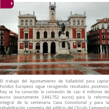
noticia
externa.
externa.
extern
Descripción
El trabajo del Ayuntamiento de Valladolid para captar
Fondos Europeos sigue recogiendo resultados positivos:
hoy se ha conocido la concesión de casi 4 millones de
euros (exactamente 3.842.752 euros) para la reforma
integral de la centenaria Casa Consistorial y para la
rehabilitación completa del edificio del Círculo Campestre