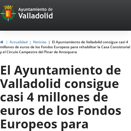
Portal
Saltar al contenido
Web
del
Ayuntamiento
Inicio
Actualidad
Noticias
El Ayuntamiento de Valladolid consigue casi 4
millones de euros de los Fondos Europeos para rehabilitar la Casa Consistorial
de
y el Círculo Campestre del Pinar de Antequera
Valladolid
El Ayuntamiento de
Valladolid consigue
casi 4 millones de
euros de los Fondos
Europeos para