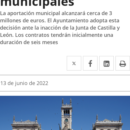
municipales
La aportación municipal alcanzará cerca de 3
millones de euros. El Ayuntamiento adopta esta
decisión ante la inacción de la Junta de Castilla y
León. Los contratos tendrán inicialmente una
duración de seis meses
Twitter
Enlace
Facebook
Enlace
Linke
Enlace
I
a
a
a
una
una
una
Fecha
13 de junio de 2022
de
aplicación
aplicación
aplica
la
noticia
externa.
externa.
extern