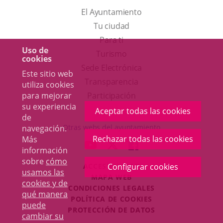
El Ayuntamiento
Tu ciudad
Para ti
Uso de
Este
Turismo
cookies
enlace
Enlace
Sede Electrónica
Este sitio web
se
a
Transparencia
utiliza cookies
abrirá
una
para mejorar
Participación
su experiencia
en
aplicación
Aceptar todas las cookies
de
una
externa.
Otras webs del ayuntamiento
navegación.
ventana
Rechazar todas las cookies
Más
aderSocial
ENLACE
ENLACE
ENLACE
información
nueva.
A
A
A
sobre
cómo
Configurar cookies
ACCESIBILIDAD
UNA
UNA
UNA
usamos las
MAPA WEB
APLICACIÓN
APLICACIÓN
APLICACIÓN
cookies y de
r
CONDICIONES LEGALES
EXTERNA.
EXTERNA.
EXTERNA.
qué manera
POLÍTICA DE COOKIES
puede
PROTECCIÓN DE DATOS
cambiar su
Toggl