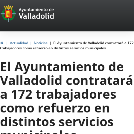
Portal
Saltar al contenido
Web
del
Ayuntamiento
Inicio
Actualidad
Noticias
El Ayuntamiento de Valladolid contratará a 172
trabajadores como refuerzo en distintos servicios municipales
de
El Ayuntamiento de
Valladolid
Valladolid contratará
a 172 trabajadores
como refuerzo en
distintos servicios