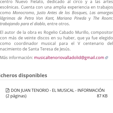
centro Nuevo Fielato, dedicado al circo y a las artes
escénicas. Cuenta con una amplia experiencia en trabajos
como
Monocromo
,
Justo Antes de los Bosques, Las amargas
lágrimas de Petra Von Kant, Mariana Pineda
y
The Room
trabajando para el diablo
, entre otros.
El autor de la obra es Rogelio Cabado Murillo, compositor
con más de veinte discos en su haber, que ya fue elegido
como coordinador musical para el V centenario del
nacimiento de Santa Teresa de Jesús.
En
Más información:
musicaltenoriovalladolid@gmail.com
a
un
ap
icheros disponibles
ex
DON JUAN TENORIO - EL MUSICAL - INFORMACIÓN
(2 páginas)
87
KB