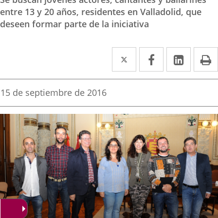
entre 13 y 20 años, residentes en Valladolid, que
deseen formar parte de la iniciativa
Twitter
Enlace
Facebook
Enlace
Linke
Enlace
I
a
a
a
una
una
una
Fecha
15 de septiembre de 2016
de
aplicación
aplicación
aplica
la
noticia
externa.
externa.
extern