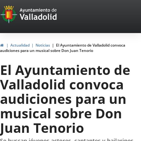
Portal
Saltar al contenido
Web
del
Ayuntamiento
Inicio
Actualidad
Noticias
El Ayuntamiento de Valladolid convoca
audiciones para un musical sobre Don Juan Tenorio
de
El Ayuntamiento de
Valladolid
Valladolid convoca
audiciones para un
musical sobre Don
Juan Tenorio
Se buscan jóvenes actores, cantantes y bailarines