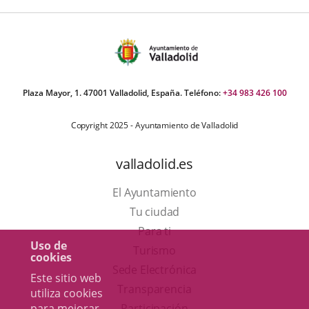
Plaza Mayor, 1. 47001 Valladolid, España. Teléfono:
+34 983 426 100
Copyright 2025 - Ayuntamiento de Valladolid
valladolid.es
El Ayuntamiento
Tu ciudad
Para ti
Uso de
Este
Turismo
cookies
enlace
Enlace
Sede Electrónica
Este sitio web
se
a
Transparencia
utiliza cookies
abrirá
una
para mejorar
Participación