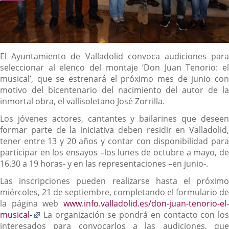
Descripción
El Ayuntamiento de Valladolid convoca audiciones para
seleccionar al elenco del montaje ‘Don Juan Tenorio: el
musical’, que se estrenará el próximo mes de junio con
motivo del bicentenario del nacimiento del autor de la
inmortal obra, el vallisoletano José Zorrilla.
Los jóvenes actores, cantantes y bailarines que deseen
formar parte de la iniciativa deben residir en Valladolid,
tener entre 13 y 20 años y contar con disponibilidad para
participar en los ensayos –los lunes de octubre a mayo, de
16.30 a 19 horas- y en las representaciones –en junio-.
Las inscripciones pueden realizarse hasta el próximo
miércoles, 21 de septiembre, completando el formulario de
la página web
www.info.valladolid.es/don-juan-tenorio-el-
Enlace
musical-
La organización se pondrá en contacto con los
a
interesados para convocarlos a las audiciones, que