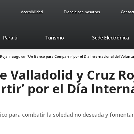
Accesibilidad
Trabaja con nosotros
Contac
Este
En
Para ti
Turismo
Sede Electrónica
enlace
a
se
u
 Roja inauguran ‘Un Banco para Compartir’ por el Día Internacional del Volunt
abrirá
ap
en
ex
 Valladolid y Cruz R
una
ventana
ir’ por el Día Intern
nueva.
ísico para combatir la soledad no deseada y fomentar 