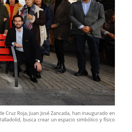
e de Cruz Roja, Juan José Zancada, han inaugurado en
lladolid, busca crear un espacio simbólico y físico