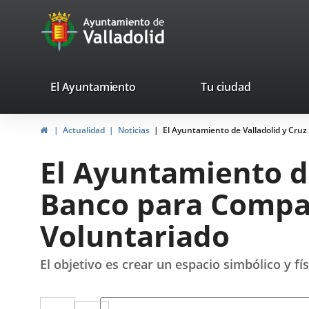
Portal
Saltar al contenido
avaTop
Web
del
Ayuntamiento
valladolid.es
El Ayuntamiento
Tu ciudad
de
Inicio
Actualidad
Noticias
El Ayuntamiento de Valladolid y Cruz
Valladolid
El Ayuntamiento de
Banco para Compart
Voluntariado
El objetivo es crear un espacio simbólico y f
Twitter
Enlace