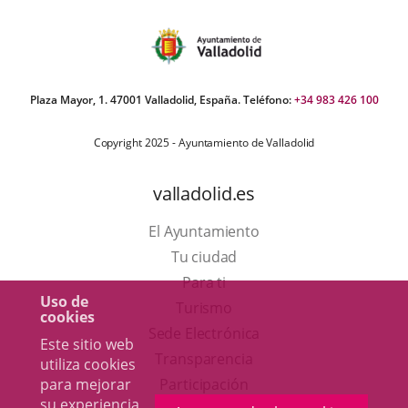
Plaza Mayor, 1. 47001 Valladolid, España. Teléfono:
+34 983 426 100
Copyright 2025 - Ayuntamiento de Valladolid
valladolid.es
El Ayuntamiento
Tu ciudad
Para ti
Uso de
Este
Turismo
cookies
enlace
Enlace
Sede Electrónica
Este sitio web
se
a
Transparencia
utiliza cookies
abrirá
una
Participación
para mejorar
su experiencia