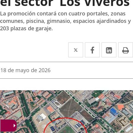
el sector ‘Los Viveros’
La promoción contará con cuatro portales, zonas
comunes, piscina, gimnasio, espacios ajardinados y
203 plazas de garaje.
Twitter
Enlace
Facebook
Enlace
Linke
Enlace
I
a
a
a
una
una
una
Fecha
18 de mayo de 2026
de
aplicación
aplicación
aplica
la
noticia
externa.
externa.
extern