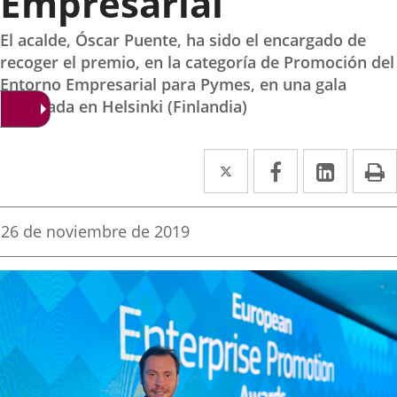
Empresarial
El acalde, Óscar Puente, ha sido el encargado de
recoger el premio, en la categoría de Promoción del
Entorno Empresarial para Pymes, en una gala
celebrada en Helsinki (Finlandia)
Twitter
Enlace
Facebook
Enlace
Linke
Enlace
I
a
a
a
una
una
una
Fecha
26 de noviembre de 2019
de
aplicación
aplicación
aplica
la
noticia
externa.
externa.
extern