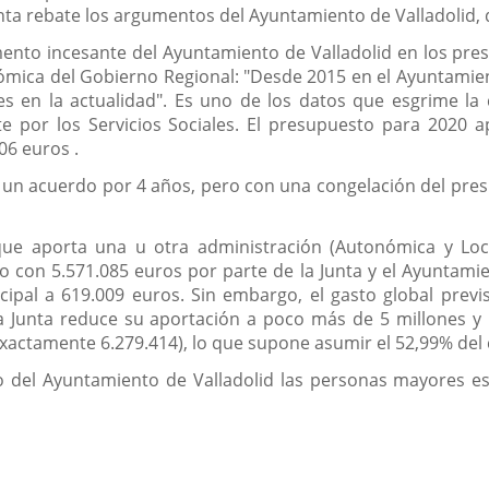
Junta rebate los argumentos del Ayuntamiento de Valladolid, q
nto incesante del Ayuntamiento de Valladolid en los presu
ómica del Gobierno Regional: "Desde 2015 en el Ayuntami
es en la actualidad". Es uno de los datos que esgrime la
 por los Servicios Sociales. El presupuesto para 2020 ap
06 euros .
un acuerdo por 4 años, pero con una congelación del presu
ue aporta una u otra administración (Autonómica y Loca
ado con 5.571.085 euros por parte de la Junta y el Ayuntam
icipal a 619.009 euros. Sin embargo, el gasto global prev
la Junta reduce su aportación a poco más de 5 millones y
actamente 6.279.414), lo que supone asumir el 52,99% del co
o del Ayuntamiento de Valladolid las personas mayores es