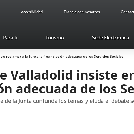
Accesibilidad
Trabaja con nosotros
Contac
Este
En
Para ti
Turismo
Sede Electrónica
enlace
a
se
u
 en reclamar a la Junta la financiación adecuada de los Servicios Sociales
abrirá
ap
en
ex
 Valladolid insiste e
una
ventana
ión adecuada de los Se
nueva.
 de la Junta confunda los temas y eluda el debate so