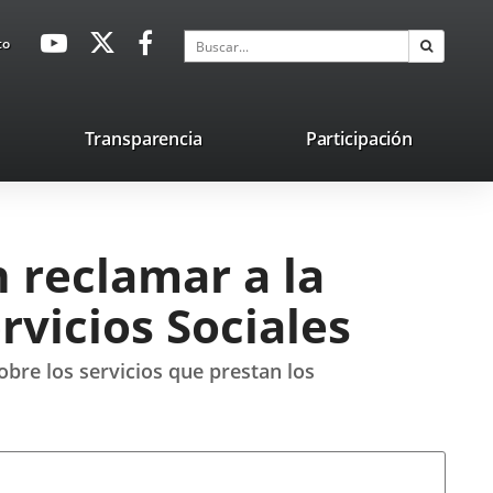
avaHeaderSocial
Enlace
Enlace
Enlace
Buscar
to
Buscar
a
a
a
una
una
una
aplicación
aplicación
aplicación
lace
Transparencia
Participación
externa.
externa.
externa.
na
licación
terna.
n reclamar a la
rvicios Sociales
bre los servicios que prestan los