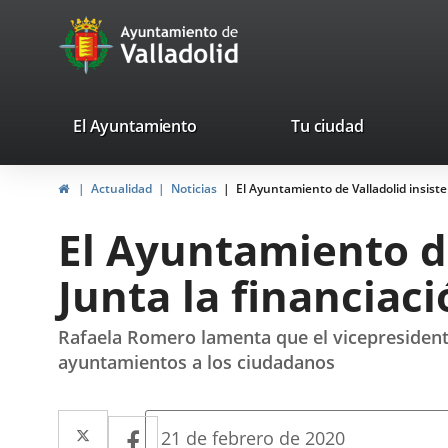
Portal
Saltar al contenido
avaTop
Web
del
Ayuntamiento
valladolid.es
El Ayuntamiento
Tu ciudad
de
Inicio
Actualidad
Noticias
El Ayuntamiento de Valladolid insiste
Valladolid
El Ayuntamiento de
Junta la financiac
Rafaela Romero lamenta que el vicepresidente
ayuntamientos a los ciudadanos
Twitter
Enlace
Facebook
Enlace
Fecha
21 de febrero de 2020