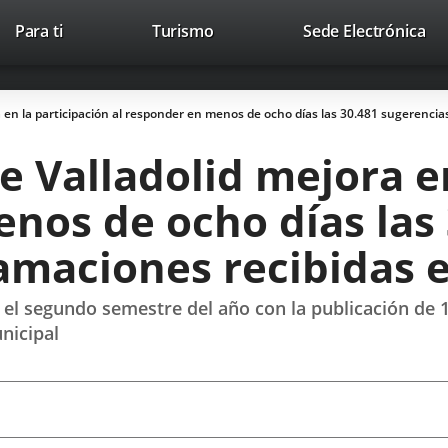
Este
En
Para ti
Turismo
Sede Electrónica
Accesibilidad
Trabaja con nosotros
Contac
enlace
a
se
un
abrirá
apl
 en la participación al responder en menos de ocho días las 30.481 sugerencias
en
ext
una
 Valladolid mejora en
ventana
nueva.
nos de ocho días las
amaciones recibidas e
 el segundo semestre del año con la publicación de 
nicipal