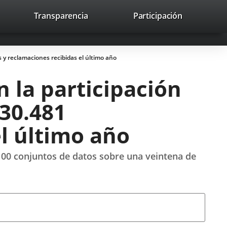
lace
Transparencia
Participación
avaHeaderSocial
Enlace
Enlace
Enlace
Buscar
to
Buscar
a
a
a
a
una
una
una
icación
aplicación
aplicación
aplicación
 y reclamaciones recibidas el último año
erna.
externa.
externa.
externa.
 la participación
 30.481
l último año
100 conjuntos de datos sobre una veintena de