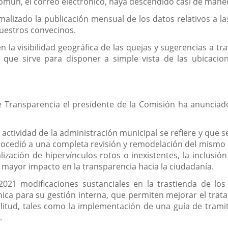
mún, el correo electrónico, haya descendido casi de mane
lizado la publicación mensual de los datos relativos a la
nuestros convecinos.
 la visibilidad geográfica de las quejas y sugerencias a tr
 lo que sirve para disponer a simple vista de las ubicac
e Transparencia el presidente de la Comisión ha anunciad
a actividad de la administración municipal se refiere y que 
rocedió a una completa revisión y remodelación del mismo 
lización de hipervínculos rotos o inexistentes, la inclusi
 mayor impacto en la transparencia hacia la ciudadanía.
021 modificaciones sustanciales en la trastienda de lo
ica para su gestión interna, que permiten mejorar el trata
ilitud, tales como la implementación de una guía de tramit
.