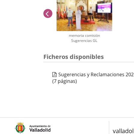
anterior
memoria comisión
Sugerencias GL
Número
Ficheros disponibles
de
diapositivas:
1
Sugerencias y Reclamaciones 202
(7 páginas)
valladol