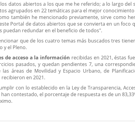
 los datos abiertos a los que me he referido; a lo largo de
atos agrupados en 22 temáticas para el mejor conocimiento 
 como también he mencionado previamente, sirve como her
este Portal de datos abiertos que se convierta en un foco 
is puedan redundar en el beneficio de todos".
encionar que de los cuatro temas más buscados tres tiene
 y el Pleno.
es de acceso a la información
recibidas en 2021, éstas fu
rcicios pasados, y quedan pendientes 7, una correspondi
 de las áreas de Movilidad y Espacio Urbano, de Planific
 recibieron en 2021.
umplir con lo establecido en la Ley de Transparencia, Acce
e han contestado, el porcentaje de respuesta es de un 83,33
áximo.