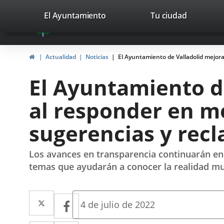
Portal
Saltar al contenido
valladolid.es
El Ayuntamiento
Tu ciudad
avaTop
Web
del
Inicio
Actualidad
Noticias
El Ayuntamiento de Valladolid mejora
Ayuntamiento
El Ayuntamiento de
de
al responder en me
Valladolid
sugerencias y recl
Los avances en transparencia continuarán en
temas que ayudarán a conocer la realidad mu
Twitter
Enlace
Facebook
Enlace
Fecha
4 de julio de 2022
de
a
a
la