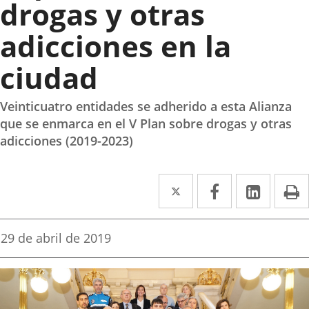
drogas y otras
adicciones en la
ciudad
Veinticuatro entidades se adherido a esta Alianza
que se enmarca en el V Plan sobre drogas y otras
adicciones (2019-2023)
Twitter
Enlace
Facebook
Enlace
Linke
Enlace
I
a
a
a
una
una
una
Fecha
29 de abril de 2019
de
aplicación
aplicación
aplica
la
noticia
externa.
externa.
extern