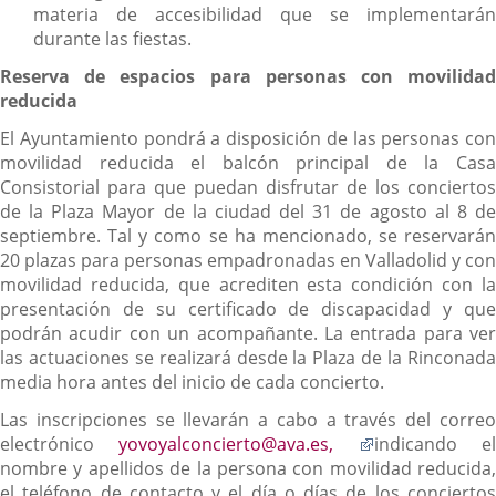
materia de accesibilidad que se implementarán
durante las fiestas.
Reserva de espacios para personas con movilidad
reducida
El Ayuntamiento pondrá a disposición de las personas con
movilidad reducida el balcón principal de la Casa
Consistorial para que puedan disfrutar de los conciertos
de la Plaza Mayor de la ciudad del 31 de agosto al 8 de
septiembre. Tal y como se ha mencionado, se reservarán
20 plazas para personas empadronadas en Valladolid y con
movilidad reducida, que acrediten esta condición con la
presentación de su certificado de discapacidad y que
podrán acudir con un acompañante. La entrada para ver
las actuaciones se realizará desde la Plaza de la Rinconada
media hora antes del inicio de cada concierto.
Las inscripciones se llevarán a cabo a través del correo
Enlace
electrónico
yovoyalconcierto@ava.es,
indicando e
a
nombre y apellidos de la persona con movilidad reducida,
una
el teléfono de contacto y el día o días de los conciertos