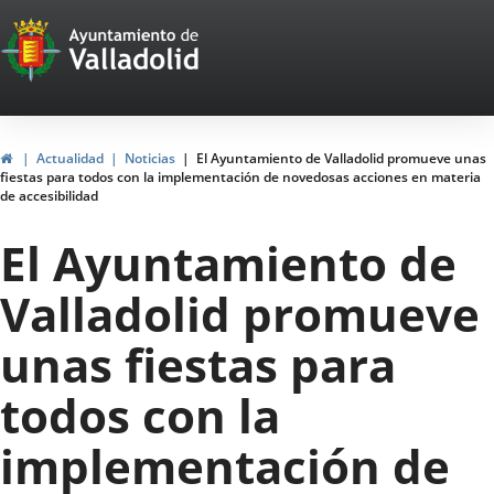
Portal
Saltar al contenido
Web
del
Ayuntamiento
Inicio
Actualidad
Noticias
El Ayuntamiento de Valladolid promueve unas
fiestas para todos con la implementación de novedosas acciones en materia
de
de accesibilidad
Valladolid
El Ayuntamiento de
Valladolid promueve
unas fiestas para
todos con la
implementación de