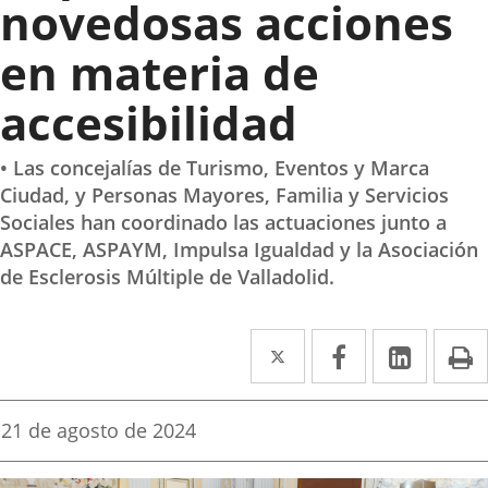
novedosas acciones
en materia de
accesibilidad
• Las concejalías de Turismo, Eventos y Marca
Ciudad, y Personas Mayores, Familia y Servicios
Sociales han coordinado las actuaciones junto a
ASPACE, ASPAYM, Impulsa Igualdad y la Asociación
de Esclerosis Múltiple de Valladolid.
Twitter
Enlace
Facebook
Enlace
Linke
Enlace
I
a
a
a
una
una
una
Fecha
21 de agosto de 2024
de
aplicación
aplicación
aplica
la