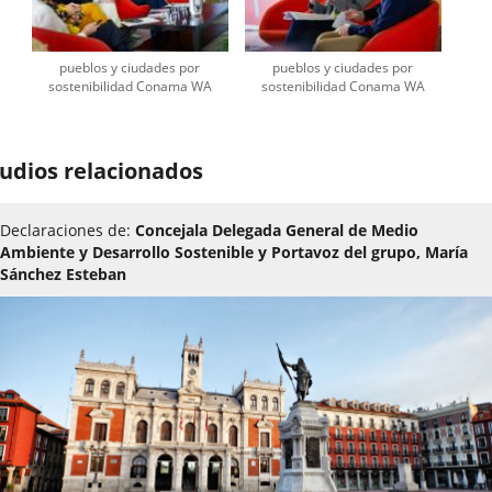
pueblos y ciudades por
pueblos y ciudades por
sostenibilidad Conama WA
sostenibilidad Conama WA
udios relacionados
Declaraciones de:
Concejala Delegada General de Medio
Ambiente y Desarrollo Sostenible y Portavoz del grupo, María
Sánchez Esteban