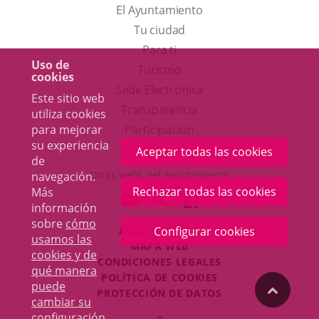
El Ayuntamiento
Tu ciudad
Para ti
Uso de
Este
Turismo
cookies
enlace
Enlace
Sede Electrónica
Este sitio web
se
a
Transparencia
utiliza cookies
abrirá
una
Participación
para mejorar
su experiencia
en
aplicación
Aceptar todas las cookies
de
una
externa.
Otras webs del ayuntamiento
navegación.
ventana
Rechazar todas las cookies
Más
aderSocial
ENLACE
ENLACE
ENLACE
información
nueva.
A
A
A
sobre
cómo
ACCESIBILIDAD
Configurar cookies
UNA
UNA
UNA
usamos las
MAPA WEB
APLICACIÓN
APLICACIÓN
APLICACIÓN
cookies y de
r
CONDICIONES LEGALES
EXTERNA.
EXTERNA.
EXTERNA.
qué manera
POLÍTICA DE COOKIES
puede
"Volver
PROTECCIÓN DE DATOS
cambiar su
Toggl
configuración
.
Iniciar