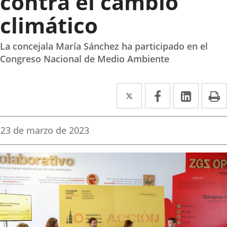
contra el cambio
climático
La concejala María Sánchez ha participado en el
Congreso Nacional de Medio Ambiente
Twitter
Enlace
Facebook
Enlace
Linke
Enlace
I
a
a
a
una
una
una
Fecha
23 de marzo de 2023
de
aplicación
aplicación
aplica
la
noticia
externa.
externa.
extern