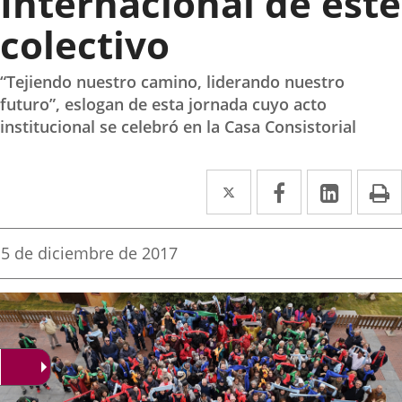
Internacional de este
colectivo
“Tejiendo nuestro camino, liderando nuestro
futuro”, eslogan de esta jornada cuyo acto
institucional se celebró en la Casa Consistorial
Twitter
Enlace
Facebook
Enlace
Linke
Enlace
I
a
a
a
una
una
una
Fecha
5 de diciembre de 2017
de
aplicación
aplicación
aplica
la
noticia
externa.
externa.
extern