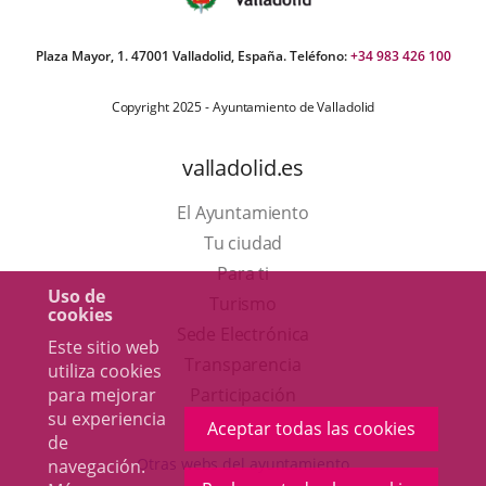
Plaza Mayor, 1. 47001 Valladolid, España. Teléfono:
+34 983 426 100
Copyright 2025 - Ayuntamiento de Valladolid
valladolid.es
El Ayuntamiento
Tu ciudad
Para ti
Uso de
Este
Turismo
cookies
enlace
Enlace
Sede Electrónica
Este sitio web
se
a
Transparencia
utiliza cookies
abrirá
una
para mejorar
Participación
su experiencia
en
aplicación
Aceptar todas las cookies
de
una
externa.
Otras webs del ayuntamiento
navegación.
ventana