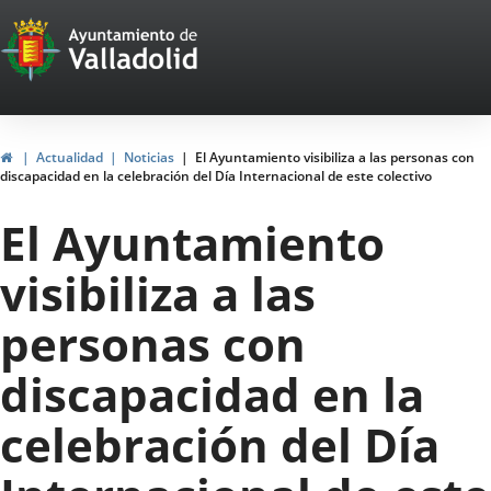
Portal
Saltar al contenido
Web
del
Ayuntamiento
Inicio
Actualidad
Noticias
El Ayuntamiento visibiliza a las personas con
discapacidad en la celebración del Día Internacional de este colectivo
de
El Ayuntamiento
Valladolid
visibiliza a las
personas con
discapacidad en la
celebración del Día