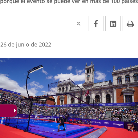
porque el evento se puede ver en más de 100 países
Twitter
Enlace
Facebook
Enlace
Linke
Enlace
I
a
a
a
una
una
una
Fecha
26 de junio de 2022
de
aplicación
aplicación
aplica
la
noticia
externa.
externa.
extern