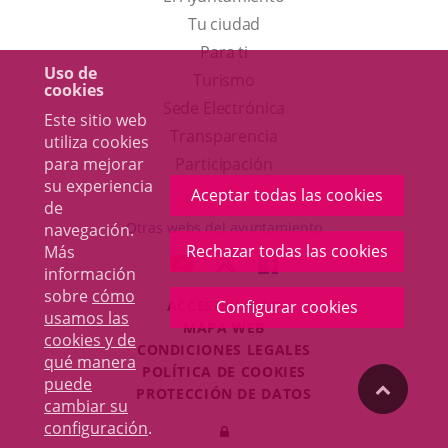
Tu ciudad
Para ti
Uso de
Este
Turismo
cookies
enlace
Enlace
Sede Electrónica
Este sitio web
se
a
Transparencia
utiliza cookies
abrirá
una
Participación
para mejorar
su experiencia
en
aplicación
Aceptar todas las cookies
de
una
externa.
Otras webs del ayuntamiento
navegación.
ventana
Rechazar todas las cookies
Más
aderSocial
ENLACE
ENLACE
ENLACE
información
nueva.
A
A
A
sobre
cómo
ACCESIBILIDAD
Configurar cookies
UNA
UNA
UNA
usamos las
MAPA WEB
APLICACIÓN
APLICACIÓN
APLICACIÓN
cookies y de
r
CONDICIONES LEGALES
EXTERNA.
EXTERNA.
EXTERNA.
qué manera
POLÍTICA DE COOKIES
puede
"Volver
PROTECCIÓN DE DATOS
cambiar su
Toggl
configuración
.
Iniciar
navig
arriba"