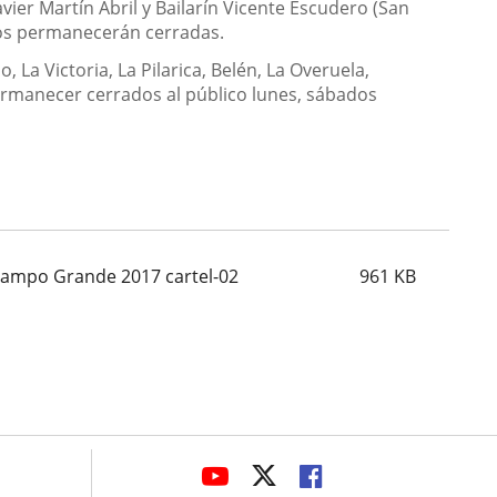
vier Martín Abril y Bailarín Vicente Escudero (San
ivos permanecerán cerradas.
La Victoria, La Pilarica, Belén, La Overuela,
ermanecer cerrados al público lunes, sábados
Campo Grande 2017 cartel-02
961
KB
avaHeaderSocial
ENLACE
ENLACE
ENLACE