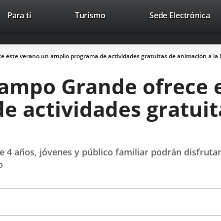
Este
En
Para ti
Turismo
Sede Electrónica
Accesibilidad
Trabaja con nosotros
Contac
enlace
a
se
un
abrirá
apl
e este verano un amplio programa de actividades gratuitas de animación a la 
en
ext
una
 Campo Grande ofrece 
ventana
nueva.
e actividades gratuit
 de 4 años, jóvenes y público familiar podrán disfruta
o