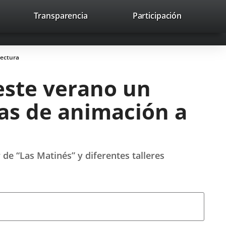
lace
Transparencia
Participación
avaHeaderSocial
Enlace
Enlace
Enlace
Buscar
to
Buscar
a
a
a
a
una
una
una
icación
aplicación
aplicación
aplicación
lectura
erna.
externa.
externa.
externa.
este verano un
as de animación a
r de “Las Matinés” y diferentes talleres