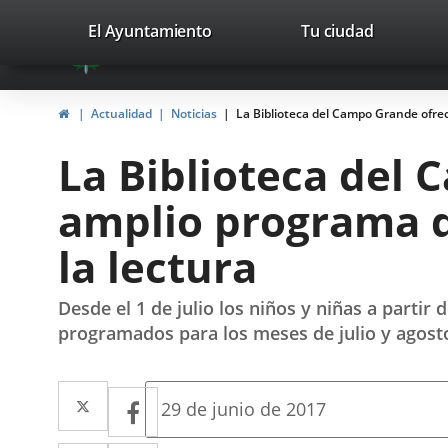
Portal
Saltar al contenido
valladolid.es
El Ayuntamiento
Tu ciudad
avaTop
Web
del
Inicio
Actualidad
Noticias
La Biblioteca del Campo Grande ofrec
Ayuntamiento
La Biblioteca del
de
amplio programa d
Valladolid
la lectura
Desde el 1 de julio los niños y niñas a partir
programados para los meses de julio y agost
Twitter
Enlace
Facebook
Enlace
Fecha
29 de junio de 2017
de
a
a
la