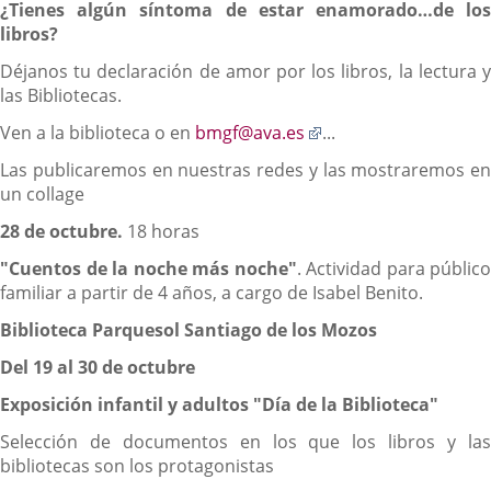
¿Tienes algún síntoma de estar enamorado…de los
libros?
Déjanos tu declaración de amor por los libros, la lectura y
las Bibliotecas.
Enlace
Ven a la biblioteca o en
bmgf@ava.es
...
a
Las publicaremos en nuestras redes y las mostraremos en
una
un collage
aplicación
externa.
28 de octubre.
18 horas
"Cuentos de la noche más noche"
. Actividad para público
familiar a partir de 4 años, a cargo de Isabel Benito.
Biblioteca Parquesol Santiago de los Mozos
Del 19 al 30 de octubre
Exposición infantil y adultos
"Día de la Biblioteca"
Selección de documentos en los que los libros y las
bibliotecas son los protagonistas