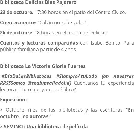
Biblioteca Delicias Blas Pajarero
23 de octubre.
17:30 horas en el patio del Centro Cívico.
Cuentacuentos
"Calvin no sabe volar".
26 de octubre
. 18 horas en el teatro de Delicias.
Cuentos y lecturas compartidas
con Isabel Benito. Par
público familiar a partir de 4 años.
Biblioteca La Victoria Gloria Fuertes
-#DíaDeLasBibliotecas #SiempreAtuLado (en nuestras
RRSS
Somos @redbmvalladolid)
Cuéntanos tu experiencia
lectora… Tu reino, ¿por qué libro?
Exposición:
× Octubre, mes de las bibliotecas y las escritoras
"En
octubre, leo autoras"
×
SEMINCI: Una biblioteca de película