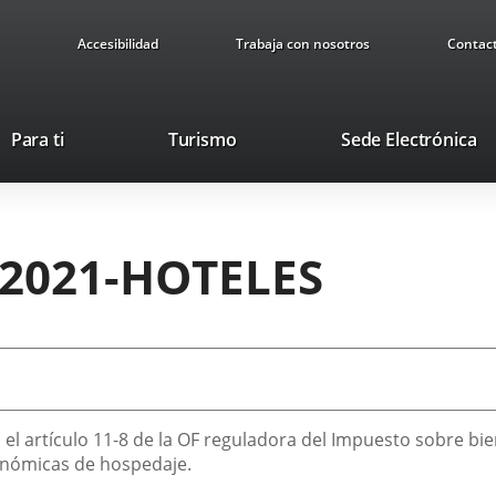
Accesibilidad
Trabaja con nosotros
Contac
Este
En
Para ti
Turismo
Sede Electrónica
enlace
a
se
u
abrirá
ap
en
ex
 2021-HOTELES
una
ventana
nueva.
en el artículo 11-8 de la OF reguladora del Impuesto sobre 
conómicas de hospedaje.