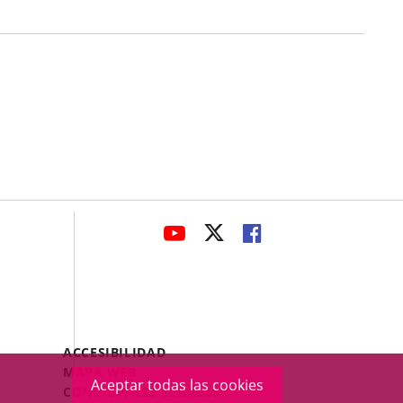
avaHeaderSocial
ENLACE
ENLACE
ENLACE
A
A
A
UNA
UNA
UNA
APLICACIÓN
APLICACIÓN
APLICACIÓN
EXTERNA.
EXTERNA.
EXTERNA.
Menú
ACCESIBILIDAD
Legal
MAPA WEB
Aceptar todas las cookies
Footer
CONDICIONES LEGALES