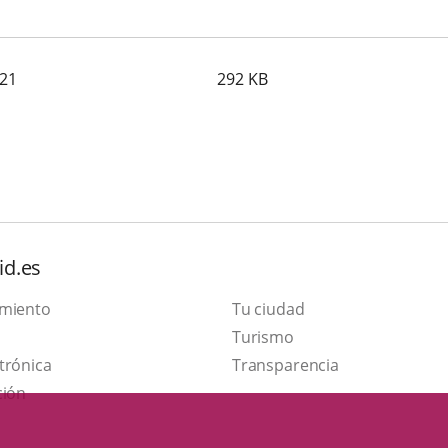
021
292
KB
id.es
amiento
Tu ciudad
Este
Turismo
Enlace
enlace
trónica
Transparencia
a
se
ción
una
abrirá