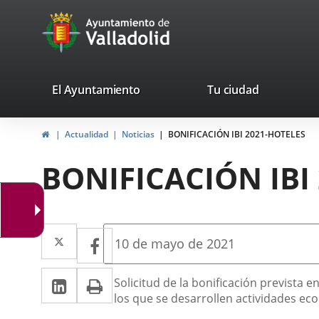
Portal
Saltar al contenido
avaTop
Web
del
Ayuntamiento
valladolid.es
El Ayuntamiento
Tu ciudad
de
Inicio
Actualidad
Noticias
BONIFICACIÓN IBI 2021-HOTELES
Valladolid
BONIFICACIÓN IBI
Twitter
Enlace
Facebook
Enlace
Fecha
10 de mayo de 2021
de
a
a
la
LinkedIn
Enlace
Imprimir
una
Descripción
noticia
Solicitud de la bonificación prevista 
una
los que se desarrollen actividades e
a
aplicación
aplicación