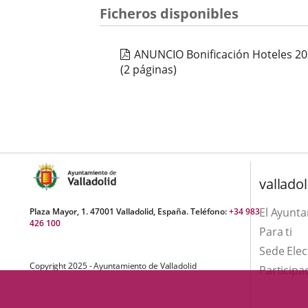
una
externa.
Ficheros disponibles
externa.
aplicación
externa.
ANUNCIO Bonificación Hoteles 2
(2 páginas)
valladol
El Ayunt
Plaza Mayor, 1. 47001 Valladolid, España. Teléfono:
+34 983
426 100
Para ti
Sede Elec
Copyright 2025 - Ayuntamiento de Valladolid
Participa