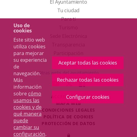
El Ayuntamiento
Tu ciudad
Para ti
Uso de
Este
Turismo
cookies
enlace
Enlace
Sede Electrónica
Este sitio web
se
a
Transparencia
utiliza cookies
abrirá
una
para mejorar
Participación
su experiencia
en
aplicación
Aceptar todas las cookies
de
una
externa.
Otras webs del ayuntamiento
navegación.
ventana
Rechazar todas las cookies
Más
aderSocial
ENLACE
ENLACE
ENLACE
información
nueva.
A
A
A
sobre
cómo
Configurar cookies
ACCESIBILIDAD
UNA
UNA
UNA
usamos las
MAPA WEB
APLICACIÓN
APLICACIÓN
APLICACIÓN
cookies y de
r
CONDICIONES LEGALES
EXTERNA.
EXTERNA.
EXTERNA.
qué manera
POLÍTICA DE COOKIES
puede
PROTECCIÓN DE DATOS
cambiar su
Toggl
configuración
.
Iniciar
navig