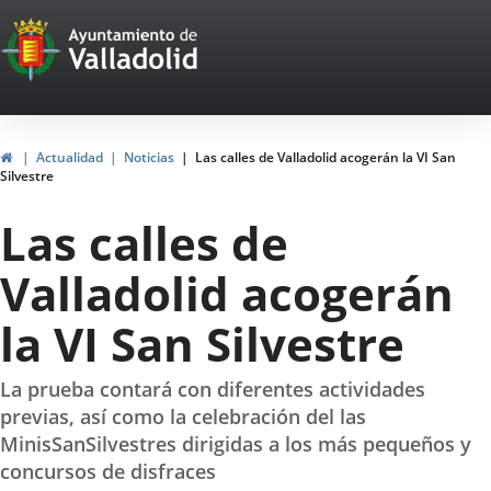
Portal
Saltar al contenido
Web
del
Ayuntamiento
Inicio
Actualidad
Noticias
Las calles de Valladolid acogerán la VI San
Silvestre
de
Las calles de
Valladolid
Valladolid acogerán
la VI San Silvestre
La prueba contará con diferentes actividades
previas, así como la celebración del las
MinisSanSilvestres dirigidas a los más pequeños y
concursos de disfraces