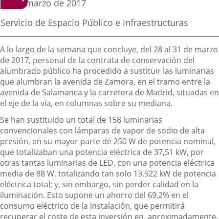
Fecha
31 de marzo de 2017
de
aplicación
aplicación
aplica
la
Fuente
Servicio de Espacio Público e Infraestructuras
noticia
externa.
externa.
extern
de
la
Descripción
noticia
A lo largo de la semana que concluye, del 28 al 31 de marzo
de 2017, personal de la contrata de conservación del
alumbrado público ha procedido a sustituir las luminarias
que alumbran la avenida de Zamora, en el tramo entre la
avenida de Salamanca y la carretera de Madrid, situadas en
el eje de la vía, en columnas sobre su mediana.
Se han sustituido un total de 158 luminarias
convencionales con lámparas de vapor de sodio de alta
presión, en su mayor parte de 250 W de potencia nominal,
que totalizaban una potencia eléctrica de 37,51 kW, por
otras tantas luminarias de LED, con una potencia eléctrica
media de 88 W, totalizando tan solo 13,922 kW de potencia
eléctrica total; y, sin embargo, sin perder calidad en la
iluminación. Esto supone un ahorro del 69,2% en el
consumo eléctrico de la instalación, que permitirá
recuperar el coste de esta inversión en, aproximadamente,