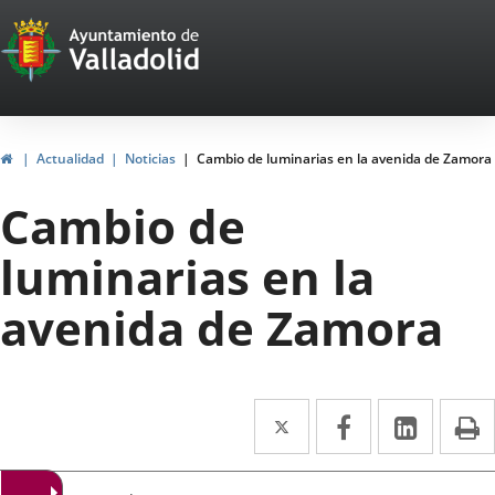
Portal
Saltar al contenido
Web
del
Ayuntamiento
Inicio
Actualidad
Noticias
Cambio de luminarias en la avenida de Zamora
de
Cambio de
Valladolid
luminarias en la
avenida de Zamora
Twitter
Enlace
Facebook
Enlace
Linke
Enlace
I
a
a
a
una
una
una