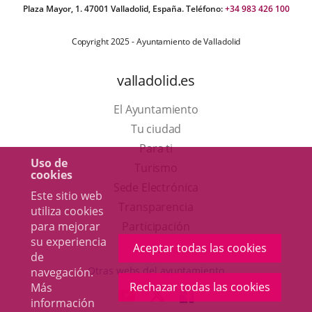
Plaza Mayor, 1. 47001 Valladolid, España. Teléfono:
+34 983 426 100
Copyright 2025 - Ayuntamiento de Valladolid
valladolid.es
El Ayuntamiento
Tu ciudad
Para ti
Uso de
Este
Turismo
cookies
enlace
Enlace
Sede Electrónica
Este sitio web
se
a
Transparencia
utiliza cookies
abrirá
una
para mejorar
Participación
su experiencia
en
aplicación
Aceptar todas las cookies
de
una
externa.
Otras webs del ayuntamiento
navegación.
ventana
Rechazar todas las cookies
Más
aderSocial
ENLACE
ENLACE
ENLACE
información
nueva.