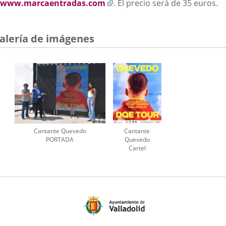
Enlace
a
www.marcaentradas.com
. El precio será de 35 euros.
a
u
una
ap
aplicación
e
alería de imágenes
externa.
Cantante Quevedo
Cantante
PORTADA
Quevedo
Cartel
VALLADOLID
(MODIF)
PUBLICACIÓN
INSTAGRAM