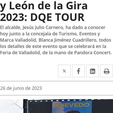
y León de la Gira
2023: DQE TOUR
El alcalde, Jesús Julio Carnero, ha dado a conocer
hoy junto a la concejala de Turismo, Eventos y
Marca Valladolid, Blanca Jiménez Cuadrillero, todos
los detalles de este evento que se celebrará en la
Feria de Valladolid, de la mano de Pandora Concert.
Twitter
Enlace
Facebook
Enlace
Linke
Enlace
I
a
a
a
una
una
una
Fecha
26 de junio de 2023
de
aplicación
aplicación
aplica
la
noticia
externa.
externa.
extern