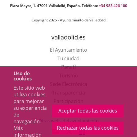
Plaza Mayor, 1. 47001 Valladolid, España. Teléfono:
+34 983 426 100
Copyright 2025 - Ayuntamiento de Valladolid
valladolid.es
El Ayuntamiento
Tu ciudad
Para ti
Uso de
Este
Turismo
cookies
enlace
Enlace
Sede Electrónica
Este sitio web
se
a
Transparencia
utiliza cookies
abrirá
una
Participación
para mejorar
su experiencia
en
aplicación
Aceptar todas las cookies
de
una
externa.
Otras webs del ayuntamiento
navegación.
ventana
Rechazar todas las cookies
Más
aderSocial
ENLACE
ENLACE
ENLACE
información
nueva.