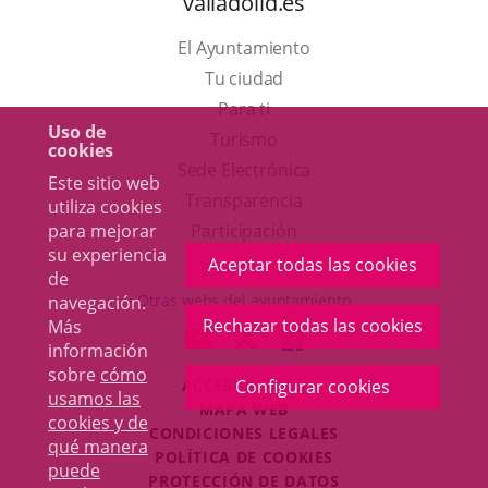
valladolid.es
El Ayuntamiento
Tu ciudad
Para ti
Uso de
Este
Turismo
cookies
enlace
Enlace
Sede Electrónica
Este sitio web
se
a
Transparencia
utiliza cookies
abrirá
una
Participación
para mejorar
su experiencia
en
aplicación
Aceptar todas las cookies
de
una
externa.
Otras webs del ayuntamiento
navegación.
ventana
Rechazar todas las cookies
Más
aderSocial
ENLACE
ENLACE
ENLACE
información
nueva.
A
A
A
sobre
cómo
ACCESIBILIDAD
Configurar cookies
UNA
UNA
UNA
usamos las
MAPA WEB
APLICACIÓN
APLICACIÓN
APLICACIÓN
cookies y de
r
CONDICIONES LEGALES
EXTERNA.
EXTERNA.
EXTERNA.
qué manera
POLÍTICA DE COOKIES
puede
PROTECCIÓN DE DATOS