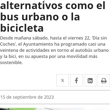
alternativos como el
bus urbano o la
bicicleta
Desde mañana sábado, hasta el viernes 22, ‘Día sin
Coches’, el Ayuntamiento ha programado casi una
veintena de actividades en torno al autobús urbano
y la bici, en su apuesta por una movilidad más
sostenible.
Twitter
Enlace
Facebook
Enlace
Linke
Enlace
I
a
a
a
una
una
una
Fecha
15 de septiembre de 2023
de
aplicación
aplicación
aplica
la