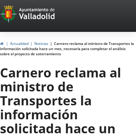
Portal
Saltar al contenido
Web
del
Ayuntamiento
Inicio
Actualidad
Noticias
Carnero reclama al ministro de Transportes la
información solicitada hace un mes, necesaria para completar el análisis
de
sobre el proyecto de soterramiento
Valladolid
Carnero reclama al
ministro de
Transportes la
información
solicitada hace un