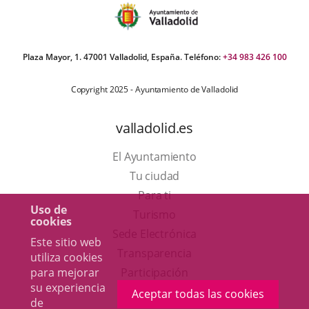
Plaza Mayor, 1. 47001 Valladolid, España. Teléfono:
+34 983 426 100
Copyright 2025 - Ayuntamiento de Valladolid
valladolid.es
El Ayuntamiento
Tu ciudad
Para ti
Uso de
Este
Turismo
cookies
enlace
Enlace
Sede Electrónica
Este sitio web
se
a
Transparencia
utiliza cookies
abrirá
una
para mejorar
Participación
su experiencia
en
aplicación
Aceptar todas las cookies
de