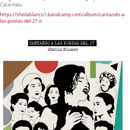
Catarinéu.
https://sheilablanco1.bandcamp.com/album/cantando-a-
Enlace
las-poetas-del-27
a
una
aplicación
externa.