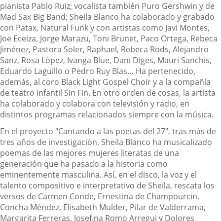
pianista Pablo Ruiz; vocalista también Puro Gershwin y de
Mad Sax Big Band; Sheila Blanco ha colaborado y grabado
con Patax, Natural Funk y con artistas como Javi Montes,
Joe Eceiza, Jorge Marazu, Toni Brunet, Paco Ortega, Rebeca
Jiménez, Pastora Soler, Raphael, Rebeca Rods, Alejandro
Sanz, Rosa López, Ivanga Blue, Dani Diges, Mauri Sanchis,
Eduardo Laguillo o Pedro Ruy Blas… Ha pertenecido,
además, al coro Black Light Gospel Choir y a la compañía
de teatro infantil Sin Fin. En otro orden de cosas, la artista
ha colaborado y colabora con televisión y radio, en
distintos programas relacionados siempre con la música.
En el proyecto "Cantando a las poetas del 27", tras más de
tres años de investigación, Sheila Blanco ha musicalizado
poemas de las mejores mujeres literatas de una
generación que ha pasado a la historia como
eminentemente masculina. Así, en el disco, la voz y el
talento compositivo e interpretativo de Sheila, rescata los
versos de Carmen Conde, Ernestina de Champourcin,
Concha Méndez, Elisabeth Mulder, Pilar de Valderrama,
Margarita Ferreras, Josefina Romo Arregui y Dolores