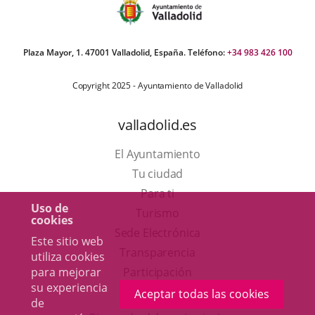
Plaza Mayor, 1. 47001 Valladolid, España. Teléfono:
+34 983 426 100
Copyright 2025 - Ayuntamiento de Valladolid
valladolid.es
El Ayuntamiento
Tu ciudad
Para ti
Uso de
Este
Turismo
cookies
enlace
Enlace
Sede Electrónica
Este sitio web
se
a
Transparencia
utiliza cookies
abrirá
una
para mejorar
Participación
su experiencia
en
aplicación
Aceptar todas las cookies
de
una
externa.