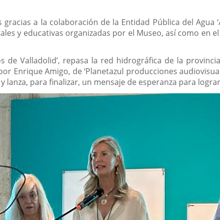
 gracias a la colaboración de la Entidad Pública del Agua 
les y educativas organizadas por el Museo, así como en el 
os de Valladolid’, repasa la red hidrográfica de la provincia
 por Enrique Amigo, de ‘Planetazul producciones audiovisual
d y lanza, para finalizar, un mensaje de esperanza para logra