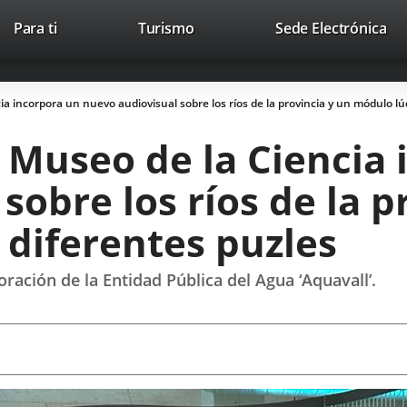
Este
En
Para ti
Turismo
Sede Electrónica
Accesibilidad
Trabaja con nosotros
Contac
enlace
a
se
un
abrirá
apl
ia incorpora un nuevo audiovisual sobre los ríos de la provincia y un módulo lú
en
ext
una
l Museo de la Ciencia
ventana
nueva.
sobre los ríos de la p
 diferentes puzles
oración de la Entidad Pública del Agua ‘Aquavall’.