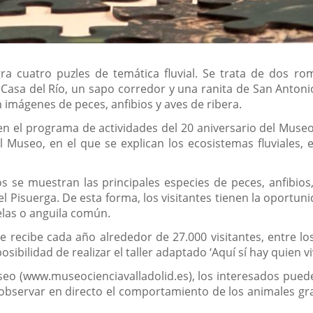
gra cuatro puzles de temática fluvial. Se trata de dos r
 Casa del Río, un sapo corredor y una ranita de San Antoni
imágenes de peces, anfibios y aves de ribera.
el programa de actividades del 20 aniversario del Museo, 
 Museo, en el que se explican los ecosistemas fluviales, e
s se muestran las principales especies de peces, anfibios
l Pisuerga. De esta forma, los visitantes tienen la oport
elas o anguila común.
 recibe cada año alrededor de 27.000 visitantes, entre lo
sibilidad de realizar el taller adaptado ‘Aquí sí hay quien vi
seo (www.museocienciavalladolid.es), los interesados pueden
 observar en directo el comportamiento de los animales gr