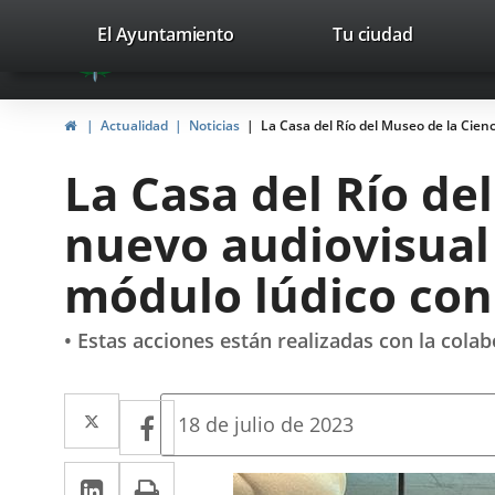
Portal
Saltar al contenido
valladolid.es
El Ayuntamiento
Tu ciudad
avaTop
Web
del
Inicio
Actualidad
Noticias
La Casa del Río del Museo de la Cienc
Ayuntamiento
La Casa del Río de
de
nuevo audiovisual 
Valladolid
módulo lúdico con
• Estas acciones están realizadas con la colab
Twitter
Enlace
Facebook
Enlace
Fecha
18 de julio de 2023
de
a
a
la
LinkedIn
Enlace
Imprimir
una
noticia
una