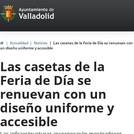
Portal
Saltar al contenido
Web
del
Ayuntamiento
Inicio
Actualidad
Noticias
Las casetas de la Feria de Día se renuevan con
un diseño uniforme y accesible
de
Las casetas de la
Valladolid
Feria de Día se
renuevan con un
diseño uniforme y
accesible
Las infraestructuras incorporarán mostradores