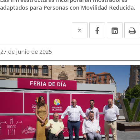
adaptados para Personas con Movilidad Reducida.
Twitter
Enlace
Facebook
Enlace
Linke
Enlace
I
a
a
a
una
una
una
Fecha
27 de junio de 2025
de
aplicación
aplicación
aplica
la
noticia
externa.
externa.
extern