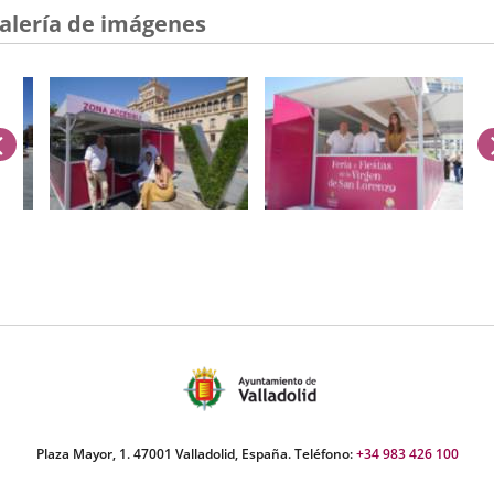
alería de imágenes
anterior
úmero
e
apositivas:
Plaza Mayor, 1. 47001 Valladolid, España. Teléfono:
+34 983 426 100