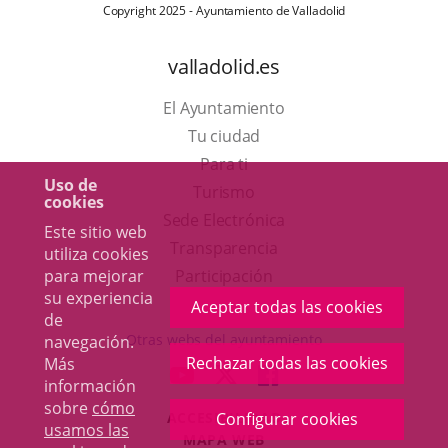
Copyright 2025 - Ayuntamiento de Valladolid
valladolid.es
El Ayuntamiento
Tu ciudad
Para ti
Uso de
Este
Turismo
cookies
enlace
Enlace
Sede Electrónica
Este sitio web
se
a
Transparencia
utiliza cookies
abrirá
una
Participación
para mejorar
su experiencia
en
aplicación
Aceptar todas las cookies
de
una
externa.
Otras webs del ayuntamiento
navegación.
ventana
Rechazar todas las cookies
Más
aderSocial
ENLACE
ENLACE
ENLACE
información
nueva.
A
A
A
sobre
cómo
ACCESIBILIDAD
Configurar cookies
UNA
UNA
UNA
usamos las
MAPA WEB