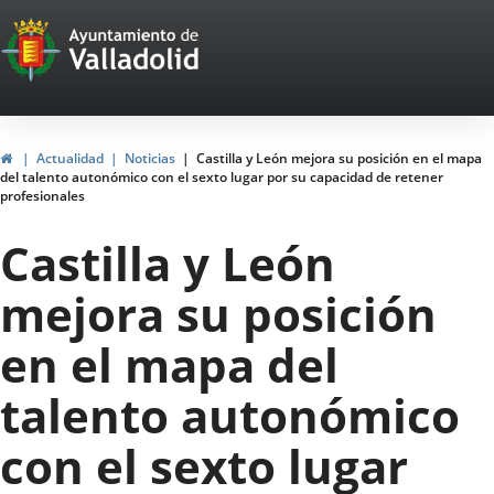
Portal
Saltar al contenido
Web
del
Ayuntamiento
Inicio
Actualidad
Noticias
Castilla y León mejora su posición en el mapa
del talento autonómico con el sexto lugar por su capacidad de retener
de
profesionales
Valladolid
Castilla y León
mejora su posición
en el mapa del
talento autonómico
con el sexto lugar