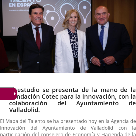
Descripción
El estudio se presenta de la mano de la
Fundación Cotec para la Innovación, con la
colaboración del Ayuntamiento de
Valladolid.
El Mapa del Talento se ha presentado hoy en la Agencia de
Innovación del Ayuntamiento de Valladolid con la
participación del consejero de Economía y Hacienda de la