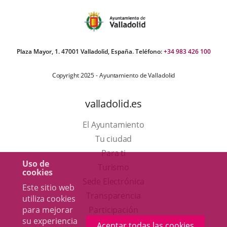
Plaza Mayor, 1. 47001 Valladolid, España. Teléfono:
+34 983 426 100
Copyright 2025 - Ayuntamiento de Valladolid
valladolid.es
El Ayuntamiento
Tu ciudad
Para ti
Uso de
Este
Turismo
cookies
enlace
Enlace
Sede Electrónica
Este sitio web
se
a
Transparencia
utiliza cookies
abrirá
una
Participación
para mejorar
su experiencia
en
aplicación
Aceptar todas las cookies