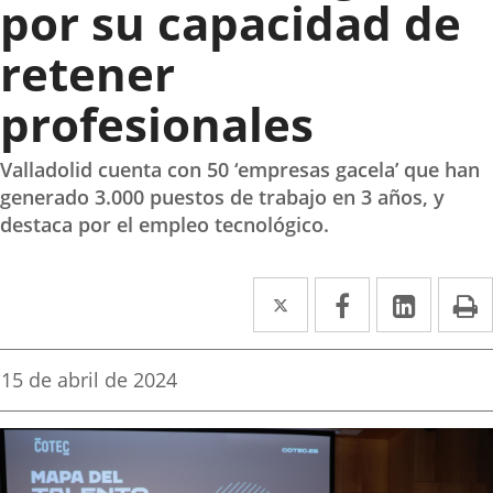
por su capacidad de
retener
profesionales
Valladolid cuenta con 50 ‘empresas gacela’ que han
generado 3.000 puestos de trabajo en 3 años, y
destaca por el empleo tecnológico.
Twitter
Enlace
Facebook
Enlace
Linke
Enlace
I
a
a
a
una
una
una
Fecha
15 de abril de 2024
de
aplicación
aplicación
aplica
la
noticia
externa.
externa.
extern