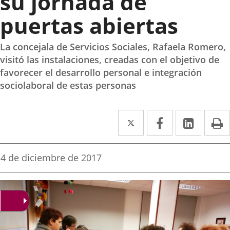
su jornada de
puertas abiertas
La concejala de Servicios Sociales, Rafaela Romero,
visitó las instalaciones, creadas con el objetivo de
favorecer el desarrollo personal e integración
sociolaboral de estas personas
Twitter
Enlace
Facebook
Enlace
Linke
Enlace
I
a
a
a
una
una
una
Fecha
4 de diciembre de 2017
de
aplicación
aplicación
aplica
la
noticia
externa.
externa.
extern