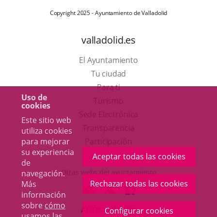
Copyright 2025 - Ayuntamiento de Valladolid
valladolid.es
El Ayuntamiento
Tu ciudad
Para ti
Uso de
Este
Turismo
cookies
enlace
Enlace
Sede Electrónica
Este sitio web
se
a
Transparencia
utiliza cookies
abrirá
una
para mejorar
Participación
su experiencia
en
aplicación
Aceptar todas las cookies
de
una
externa.
Otras webs del ayuntamiento
navegación.
ventana
Rechazar todas las cookies
Más
aderSocial
ENLACE
ENLACE
ENLACE
información
nueva.
A
A
A
sobre
cómo
ACCESIBILIDAD
Configurar cookies
UNA
UNA
UNA
usamos las