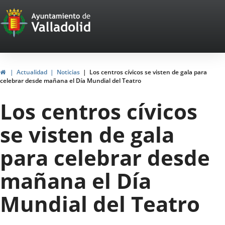
Portal
Saltar al contenido
Web
del
Ayuntamiento
Inicio
Actualidad
Noticias
Los centros cívicos se visten de gala para
celebrar desde mañana el Día Mundial del Teatro
de
Los centros cívicos
Valladolid
se visten de gala
para celebrar desde
mañana el Día
Mundial del Teatro