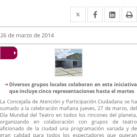
Twitter
Enlace
Facebook
Enlace
Linke
Enlace
I
a
a
a
una
una
una
Fecha
26 de marzo de 2014
de
aplicación
aplicación
aplica
la
noticia
externa.
externa.
extern
Descripción
Diversos grupos locales colaboran en esta iniciativa
que incluye cinco representaciones hasta el martes
La Concejalía de Atención y Participación Ciudadana se ha
sumado a la celebración mañana jueves, 27 de marzo, del
Día Mundial del Teatro en todos los rincones del planeta,
organizando en colaboración con grupos de teatro
aficionado de la ciudad una programación variada y de
gran calidad para todos los espectadores que quieran