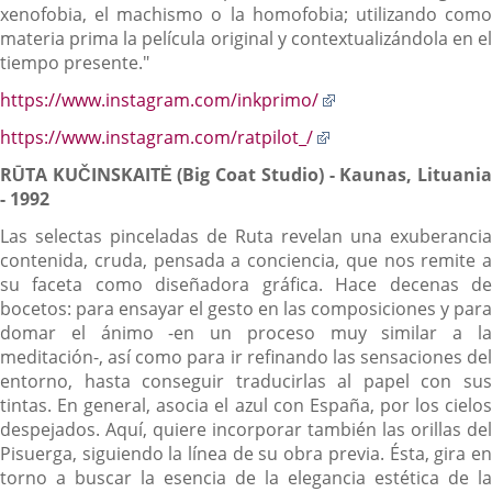
xenofobia, el machismo o la homofobia; utilizando como
materia prima la película original y contextualizándola en el
tiempo presente."
Enlace
https://www.instagram.com/inkprimo/
a
Enlace
https://www.instagram.com/ratpilot_/
una
a
aplicación
R
Ū
TA KU
Č
INSKAIT
Ė
(Big Coat Studio) - Kaunas, Lituani
una
externa.
- 1992
aplicación
externa.
Las selectas pinceladas de Ruta revelan una exuberancia
contenida, cruda, pensada a conciencia, que nos remite a
su faceta como diseñadora gráfica. Hace decenas de
bocetos: para ensayar el gesto en las composiciones y para
domar el ánimo -en un proceso muy similar a la
meditación-, así como para ir refinando las sensaciones del
entorno, hasta conseguir traducirlas al papel con sus
tintas. En general, asocia el azul con España, por los cielos
despejados. Aquí, quiere incorporar también las orillas del
Pisuerga, siguiendo la línea de su obra previa. Ésta, gira en
torno a buscar la esencia de la elegancia estética de la