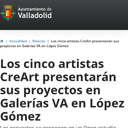
Portal
Saltar al contenido
Web
del
Ayuntamiento
Inicio
Actualidad
Noticias
Los cinco artistas CreArt presentarán sus
proyectos en Galerías VA en López Gómez
de
Los cinco artistas
Valladolid
CreArt presentarán
sus proyectos en
Galerías VA en López
Gómez
Los proyectos se proponen en un Open estudio