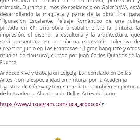
que explora la relación entre naturaleza, percepción y
mímesis. Durante el mes de residencia en GaleríasVA, está
desarrollando la maqueta y parte de la obra final para
'Figuración Escalante. Paisaje Romántico de una ruina
pintada en él'. Una obra a caballo entre la pintura, la
impresión, el diseño, la escultura y la arquitectura, que
será presentada en la próxima exposición colectiva de
CreArt en junio en Las Francesas: 'El gran banquete y otros
rituales de clausura', curada por Juan Carlos Quindós de la
Fuente.
Arboccò vive y trabaja en Leipzig. Es licenciado en Bellas
Artes -con la especialidad en Pintura- por la Academia
Ligustica de Génova y tiene un máster -también en pintura-
de la Academia Albertina de Bellas Artes de Turín.
Enlace
https://www.instagram.com/luca_arbocco/
a
una
aplicación
externa.