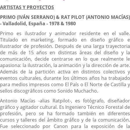
una
a
aplicación
ARTISTAS Y PROYECTOS
una
externa.
aplicación
PRIMO (IVÁN SERRANO) & RAT PILOT (ANTONIO MACÍAS)
externa.
- Valladolid, España - 1978 & 1980
Primo es ilustrador y animador residente en el valle.
Titulado en marketing, formado en diseño gráfico e
ilustrador de profesión. Después de una larga trayectoria
de más de 15 años en distintas áreas del diseño y la
comunicación, decide centrarse en lo que realmente le
apasiona: la ilustración, la animación y la dirección de arte.
Además de la partición activa en distintos colectivos y
eventos culturales, durante los últimos años ha trabajado
para medios impresos como El País o El Norte de Castilla y
sellos discográficos como Sonido Muchacho.
Antonio Macías -alias Ratpilot-, es fotógrafo, diseñador
gráfico y agitador cultural. Es Ingeniero Técnico Forestal de
profesión, pero se ha formado también en diferentes
cursos y talleres del ámbito gráfico y de la comunicación.
Fue seleccionado por Canon para la exposición de la