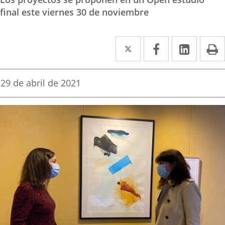
final este viernes 30 de noviembre
Twitter
Enlace
Facebook
Enlace
Linke
Enlace
I
a
a
a
una
una
una
Fecha
29 de abril de 2021
de
aplicación
aplicación
aplica
la
noticia
externa.
externa.
extern