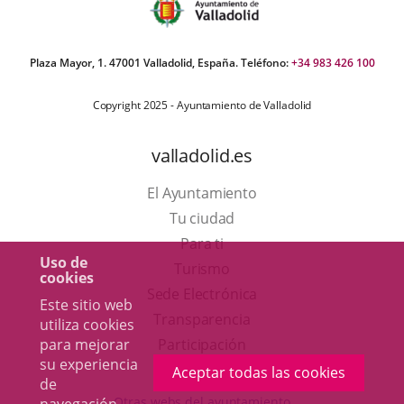
Plaza Mayor, 1. 47001 Valladolid, España. Teléfono:
+34 983 426 100
Copyright 2025 - Ayuntamiento de Valladolid
valladolid.es
El Ayuntamiento
Tu ciudad
Para ti
Uso de
Este
Turismo
cookies
enlace
Enlace
Sede Electrónica
Este sitio web
se
a
Transparencia
utiliza cookies
abrirá
una
para mejorar
Participación
su experiencia
en
aplicación
Aceptar todas las cookies
de
una
externa.
Otras webs del ayuntamiento