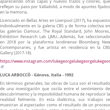
apareciendo otras capas y nuevos trazos y colores, que
reflejan su paso por Valladolid, a modo de apuntes fijados
en la memoria.
Licenciado en Bellas Artes en Liverpool (2017), ha expuesto
individualmente en la galeria CBS y de forma colectiva en
las galerías Clamour, The Royal Standard, John Moores,
Exhibition Research Lab LJMU...Además, fue seleccionado
en 2018 por la plataforma londinense Bloomberg New
Contemporaries, y fue artista en residencia en la CBS
Gallery (2017-18).
https://www.instagram.com/lukegeorgelukegeorgelukegeo
Enlace
a
LUCA ARBOCCÒ
- Génova, Italia - 1992
una
aplicación
En términos generales, las obras de Luca son el resultado
externa.
de una investigación que oscila entre el sentimiento de
descubrimiento y la imposibilidad humana de reproducir la
realidad fielmente. En esta dialéctica, sus trabajos se
muestran al espectador como el resultado de un proceso