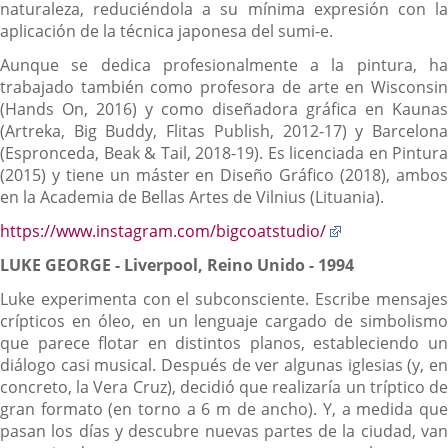
naturaleza, reduciéndola a su mínima expresión con la
aplicación de la técnica japonesa del sumi-e.
Aunque se dedica profesionalmente a la pintura, ha
trabajado también como profesora de arte en Wisconsin
(Hands On, 2016) y como diseñadora gráfica en Kaunas
(Artreka, Big Buddy, Flitas Publish, 2012-17) y Barcelona
(Espronceda, Beak & Tail, 2018-19). Es licenciada en Pintura
(2015) y tiene un máster en Diseño Gráfico (2018), ambos
en la Academia de Bellas Artes de Vilnius (Lituania).
Enlace
https://www.instagram.com/bigcoatstudio/
a
LUKE GEORGE
- Liverpool, Reino Unido - 1994
una
aplicación
Luke experimenta con el subconsciente. Escribe mensajes
externa.
crípticos en óleo, en un lenguaje cargado de simbolismo
que parece flotar en distintos planos, estableciendo un
diálogo casi musical. Después de ver algunas iglesias (y, en
concreto, la Vera Cruz), decidió que realizaría un tríptico de
gran formato (en torno a 6 m de ancho). Y, a medida que
pasan los días y descubre nuevas partes de la ciudad, van