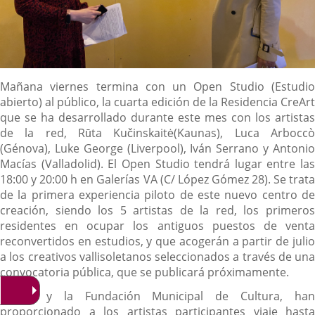
Descripción
Mañana viernes termina con un Open Studio (Estudio
abierto) al público, la cuarta edición de la Residencia CreArt
que se ha desarrollado durante este mes con los artistas
de la red, Rūta Kučinskaitė(Kaunas), Luca Arboccò
(Génova), Luke George (Liverpool), Iván Serrano y Antonio
Macías (Valladolid). El Open Studio tendrá lugar entre las
18:00 y 20:00 h en Galerías VA (C/ López Gómez 28). Se trata
de la primera experiencia piloto de este nuevo centro de
creación, siendo los 5 artistas de la red, los primeros
residentes en ocupar los antiguos puestos de venta
reconvertidos en estudios, y que acogerán a partir de julio
a los creativos vallisoletanos seleccionados a través de una
convocatoria pública, que se publicará próximamente.
CreArt y la Fundación Municipal de Cultura, han
proporcionado a los artistas participantes viaje hasta