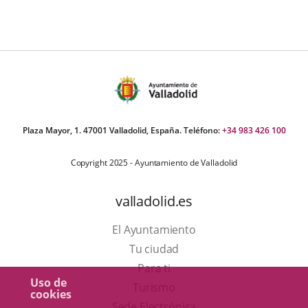
Plaza Mayor, 1. 47001 Valladolid, España. Teléfono:
+34 983 426 100
Copyright 2025 - Ayuntamiento de Valladolid
valladolid.es
El Ayuntamiento
Tu ciudad
Para ti
Uso de
Este
Turismo
cookies
enlace
Enlace
Sede Electrónica