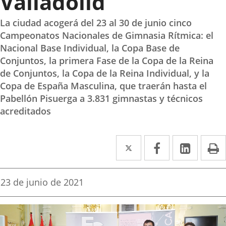
Valladolid
La ciudad acogerá del 23 al 30 de junio cinco
Campeonatos Nacionales de Gimnasia Rítmica: el
Nacional Base Individual, la Copa Base de
Conjuntos, la primera Fase de la Copa de la Reina
de Conjuntos, la Copa de la Reina Individual, y la
Copa de España Masculina, que traerán hasta el
Pabellón Pisuerga a 3.831 gimnastas y técnicos
acreditados
Twitter
Enlace
Facebook
Enlace
Linke
Enlace
I
a
a
a
una
una
una
Fecha
23 de junio de 2021
de
aplicación
aplicación
aplica
la
noticia
externa.
externa.
extern