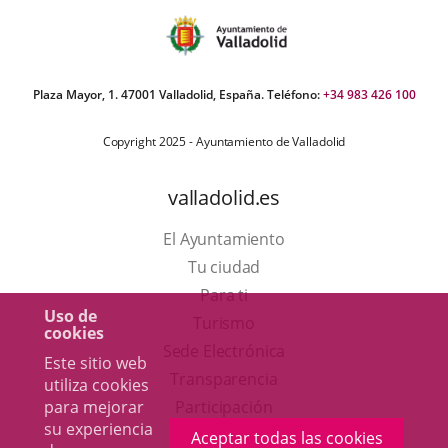
Plaza Mayor, 1. 47001 Valladolid, España. Teléfono:
+34 983 426 100
Copyright 2025 - Ayuntamiento de Valladolid
valladolid.es
El Ayuntamiento
Tu ciudad
Para ti
Uso de
Este
Turismo
cookies
enlace
Enlace
Sede Electrónica
Este sitio web
se
a
Transparencia
utiliza cookies
abrirá
una
para mejorar
Participación
su experiencia
en
aplicación
Aceptar todas las cookies