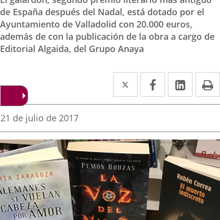
de España después del Nadal, está dotado por el
Ayuntamiento de Valladolid con 20.000 euros,
además de con la publicación de la obra a cargo de
Editorial Algaida, del Grupo Anaya
Twitter
Enlace
Facebook
Enlace
Linke
Enlace
I
a
a
a
una
una
una
Fecha
21 de julio de 2017
de
aplicación
aplicación
aplica
la
noticia
externa.
externa.
extern