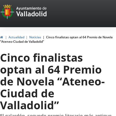
Portal
Saltar al contenido
Web
del
Ayuntamiento
Inicio
Actualidad
Noticias
Cinco finalistas optan al 64 Premio de Novela
“Ateneo-Ciudad de Valladolid”
de
Cinco finalistas
Valladolid
optan al 64 Premio
de Novela “Ateneo-
Ciudad de
Valladolid”
El galardón, segundo premio literario más antiguo